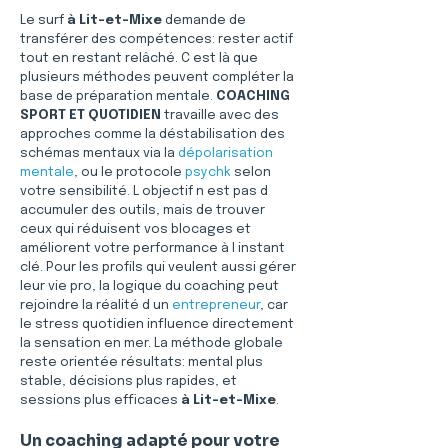
Le surf 
à Lit-et-Mixe
 demande de 
transférer des compétences: rester actif 
tout en restant relâché. C est là que 
plusieurs méthodes peuvent compléter la 
base de préparation mentale. 
COACHING 
SPORT ET QUOTIDIEN
 travaille avec des 
approches comme la déstabilisation des 
schémas mentaux via la 
dépolarisation 
mentale
, ou le protocole 
psychk
 selon 
votre sensibilité. L objectif n est pas d 
accumuler des outils, mais de trouver 
ceux qui réduisent vos blocages et 
améliorent votre performance à l instant 
clé. Pour les profils qui veulent aussi gérer 
leur vie pro, la logique du coaching peut 
rejoindre la réalité d un 
entrepreneur
, car 
le stress quotidien influence directement 
la sensation en mer. La méthode globale 
reste orientée résultats: mental plus 
stable, décisions plus rapides, et 
sessions plus efficaces 
à Lit-et-Mixe
.
Un coaching adapté pour votre 