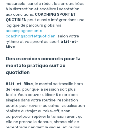
mesurable, car elle réduit les erreurs liées 
à la distraction et accélère l adaptation 
aux conditions. 
COACHING SPORT ET 
QUOTIDIEN
 peut aussi s intégrer dans une 
logique de parcours global via 
accompagnements 
coachingsportetquotidien
, selon votre 
rythme et vos priorités sport 
à Lit-et-
Mixe
.
Des exercices concrets pour la 
mentale pratique surf au 
quotidien
À Lit-et-Mixe
, le mental se travaille hors 
de l eau, pour que la session soit plus 
facile. Vous pouvez utiliser 5 exercices 
simples dans votre routine: respiration 
courte pour revenir au calme, visualisation 
réaliste du trajet au take-off, scan 
corporel pour repérer la tension avant qu 
elle ne prenne le dessus, phrase clé de 
recentrage pendant la vague, et journal 