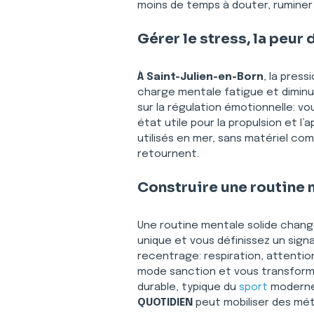
moins de temps à douter, ruminer 
Gérer le stress, la peur
À Saint-Julien-en-Born
, la pres
charge mentale fatigue et diminue 
sur la régulation émotionnelle: vou
état utile pour la propulsion et l’ap
utilisés en mer, sans matériel co
retournent.
Construire une routine 
Une routine mentale solide change
unique et vous définissez un sign
recentrage: respiration, attentio
mode sanction et vous transforme
durable, typique du 
sport
 moderne.
QUOTIDIEN
 peut mobiliser des mé