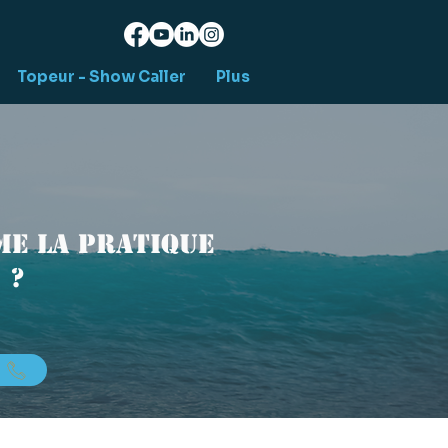
Topeur - Show Caller
Plus
e la pratique
 ?