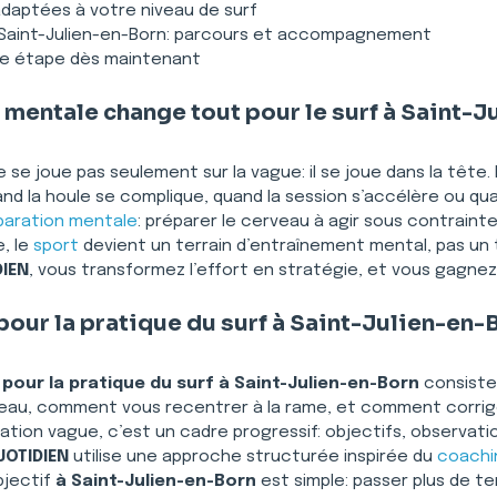
daptées à votre niveau de surf
à Saint-Julien-en-Born: parcours et accompagnement
ine étape dès maintenant
 mentale change tout pour le surf à Saint-
ne se joue pas seulement sur la vague: il se joue dans la tête
uand la houle se complique, quand la session s’accélère ou qu
paration mentale
: préparer le cerveau à agir sous contrainte
 le 
sport
 devient un terrain d’entraînement mental, pas u
IEN
, vous transformez l’effort en stratégie, et vous gagnez 
pour la pratique du surf à Saint-Julien-en
pour la pratique du surf à Saint-Julien-en-Born
 consiste
 à l’eau, comment vous recentrer à la rame, et comment corri
vation vague, c’est un cadre progressif: objectifs, observat
UOTIDIEN
 utilise une approche structurée inspirée du 
coachi
bjectif 
à Saint-Julien-en-Born
 est simple: passer plus de te