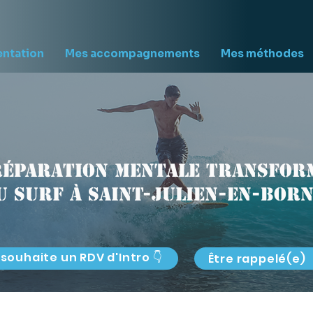
entation
Mes accompagnements
Mes méthodes
réparation mentale transform
u surf à Saint-Julien-en-Born
 souhaite un RDV d'Intro 👇
Être rappelé(e)