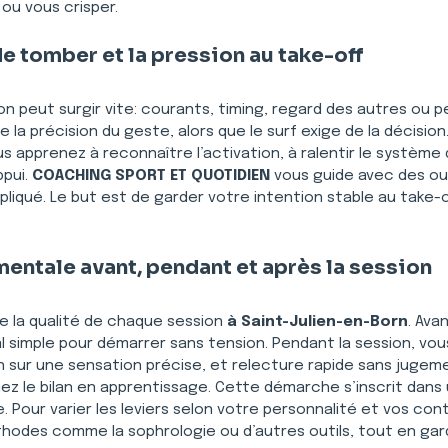
ou vous crisper.
 de tomber et la pression au take-off
sion peut surgir vite: courants, timing, regard des autres ou 
la précision du geste, alors que le surf exige de la décision.
s apprenez à reconnaître l’activation, à ralentir le système q
pui. 
COACHING SPORT ET QUOTIDIEN
 vous guide avec des ou
mpliqué. Le but est de garder votre intention stable au take-
mentale avant, pendant et après la session
 la qualité de chaque session 
à Saint-Julien-en-Born
. Ava
al simple pour démarrer sans tension. Pendant la session, vo
n sur une sensation précise, et relecture rapide sans jugemen
z le bilan en apprentissage. Cette démarche s’inscrit dans
 Pour varier les leviers selon votre personnalité et vos cont
thodes comme la sophrologie ou d’autres outils, tout en gard