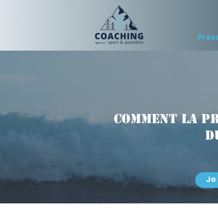
Prés
Comment la p
d
Je