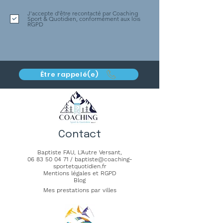
J'accepte d'être recontacté par Coaching
Sport & Quotidien, conformément aux lois
RGPD
Être rappelé(e)
Contact
Baptiste FAU,
L'Autre Versant
,
06 83 50 04 71
/
baptiste@coaching-
sportetquotidien.fr
Mentions légales et RGPD
Blog
Mes prestations par villes