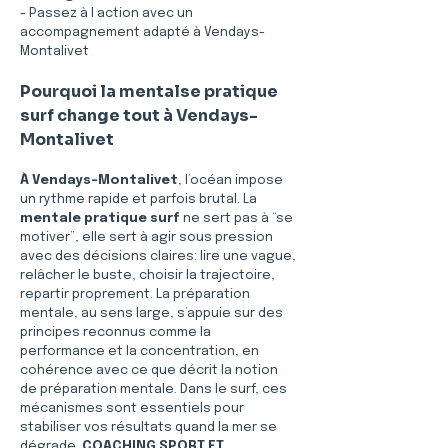
- Passez à l action avec un 
accompagnement adapté à Vendays-
Montalivet
Pourquoi la mentalse pratique 
surf change tout à Vendays-
Montalivet
À Vendays-Montalivet
, l’océan impose 
un rythme rapide et parfois brutal. La 
mentale pratique surf
 ne sert pas à “se 
motiver”, elle sert à agir sous pression 
avec des décisions claires: lire une vague, 
relâcher le buste, choisir la trajectoire, 
repartir proprement. La préparation 
mentale, au sens large, s’appuie sur des 
principes reconnus comme la 
performance et la concentration, en 
cohérence avec ce que décrit la notion 
de préparation mentale. Dans le surf, ces 
mécanismes sont essentiels pour 
stabiliser vos résultats quand la mer se 
dégrade. 
COACHING SPORT ET 