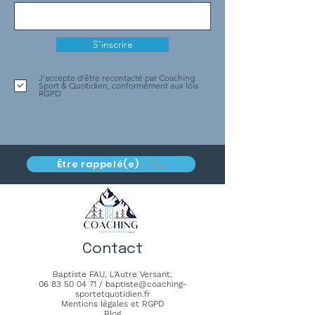
S'inscrire
J'accepte d'être recontacté par Coaching
Sport & Quotidien, conformément aux lois
RGPD
Être rappelé(e)
Contact
Baptiste FAU,
L'Autre Versant
,
06 83 50 04 71
/
baptiste@coaching-
sportetquotidien.fr
Mentions légales et RGPD
Blog