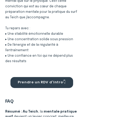
mental que sur le physique. C'est cette
conviction qui est au cœur de chaque
préparation mentale pour la pratique du surf
au Teich que j'accompagne.
Tu repars avec :
▸ Une stabilité émotionnelle durable
▸ Une concentration solide sous pression
▸ De l'énergie et de la régularité à
l'entraînement
▸ Une confiance en toi qui ne dépend plus
des résultats
Prendre un RDV d'Intro👇
FAQ
Résumé :
Au Teich
, la 
mentale pratique 
surf
 devient un levier concret: meilleure 