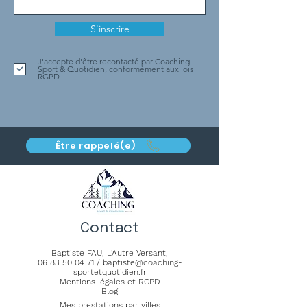
S'inscrire
J'accepte d'être recontacté par Coaching
Sport & Quotidien, conformément aux lois
RGPD
Être rappelé(e)
Contact
Baptiste FAU,
L'Autre Versant
,
06 83 50 04 71
/
baptiste@coaching-
sportetquotidien.fr
Mentions légales et RGPD
Blog
Mes prestations par villes