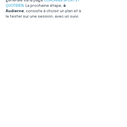
générale via la page 
COACHING SPORT ET 
QUOTIDIEN
. La prochaine étape, 
à 
Audierne
, consiste à choisir un plan et à 
le tester sur une session, avec un suivi.