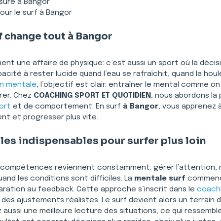
sure à Bangor
our le surf à Bangor
f change tout à Bangor
ement une affaire de physique: c’est aussi un sport où la déci
acité à rester lucide quand l’eau se rafraîchit, quand la hou
on mentale
, l’objectif est clair: entraîner le mental comme on
er. Chez 
COACHING SPORT ET QUOTIDIEN
, nous abordons l
ort
 et de comportement. En surf 
à Bangor
, vous apprenez à
nt et progresser plus vite.
es indispensables pour surfer plus loin
s compétences reviennent constamment: gérer l’attention, r
d les conditions sont difficiles. La 
mentale surf
 commence
aration au feedback. Cette approche s’inscrit dans le 
coach
des ajustements réalistes. Le surf devient alors un terrain 
 aussi une meilleure lecture des situations, ce qui ressemble