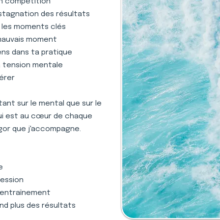
en compétition
stagnation des résultats
s les moments clés
 mauvais moment
ens dans ta pratique
la tension mentale
gérer
nt sur le mental que sur le
qui est au cœur de chaque
gor que j'accompagne.
e
ression
 l'entraînement
nd plus des résultats