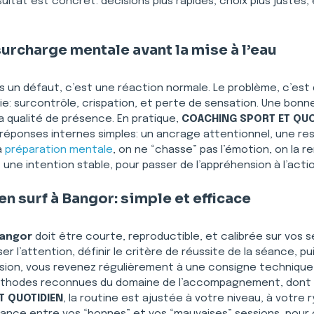
ésultat est concret: décisions plus rapides, choix plus juste
surcharge mentale avant la mise à l’eau
as un défaut, c’est une réaction normale. Le problème, c’est
ie: surcontrôle, crispation, et perte de sensation. Une bonn
 qualité de présence. En pratique, 
COACHING SPORT ET QUO
 réponses internes simples: un ancrage attentionnel, une resp
 
préparation mentale
, on ne “chasse” pas l’émotion, on la ren
une intention stable, pour passer de l’appréhension à l’actio
n surf à Bangor: simple et efficace
Bangor
 doit être courte, reproductible, et calibrée sur vos se
iser l’attention, définir le critère de réussite de la séance, p
sion, vous revenez régulièrement à une consigne technique in
méthodes reconnues du domaine de l’accompagnement, dont 
T QUOTIDIEN
, la routine est ajustée à votre niveau, à votre 