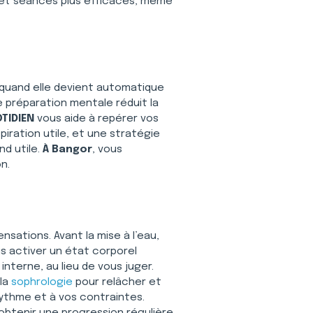
s, et séances plus efficaces, même 
 quand elle devient automatique 
e préparation mentale réduit la 
TIDIEN
 vous aide à repérer vos 
iration utile, et une stratégie 
d utile. 
À Bangor
, vous 
n.
nsations. Avant la mise à l’eau, 
uis activer un état corporel 
terne, au lieu de vous juger. 
la 
sophrologie
 pour relâcher et 
rythme et à vos contraintes. 