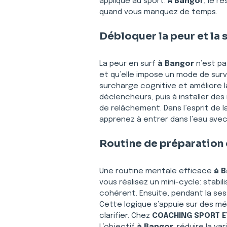
appliqué au sport. 
À Bangor
, le r
quand vous manquez de temps.
Débloquer la peur et la 
La peur en surf 
à Bangor
 n’est p
et qu’elle impose un mode de surv
surcharge cognitive et améliore la
déclencheurs, puis à installer des
de relâchement. Dans l’esprit de la
apprenez à entrer dans l’eau avec 
Routine de préparation e
Une routine mentale efficace 
à 
vous réalisez un mini-cycle: stabil
cohérent. Ensuite, pendant la ses
Cette logique s’appuie sur des 
clarifier. Chez 
COACHING SPORT E