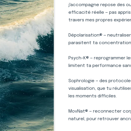
j'accompagne repose des outi
efficacité réelle — pas appr
travers mes propres expérie
Dépolarisation® — neutralise
parasitent ta concentration 
Psych-K® — reprogrammer le
limitent ta performance san
Sophrologie — des protocole
visualisation, que tu réutili
les moments difficiles.
MovNat® — reconnecter corp
naturel, pour retrouver ancr