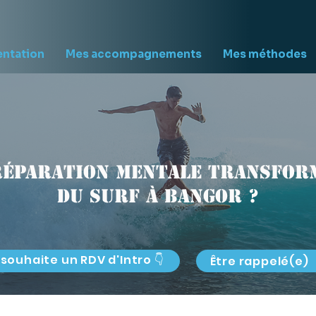
entation
Mes accompagnements
Mes méthodes
réparation mentale transform
du surf à Bangor ?
 souhaite un RDV d'Intro 👇
Être rappelé(e)