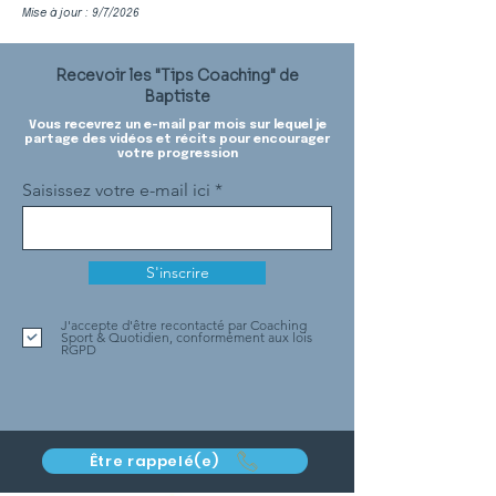
Mise à jour : 9/7/2026
Recevoir les "Tips Coaching" de
Baptiste
Vous recevrez un e-mail par mois sur lequel je
partage des vidéos et récits pour encourager
votre progression
Saisissez votre e-mail ici
S'inscrire
J'accepte d'être recontacté par Coaching
Sport & Quotidien, conformément aux lois
RGPD
Être rappelé(e)