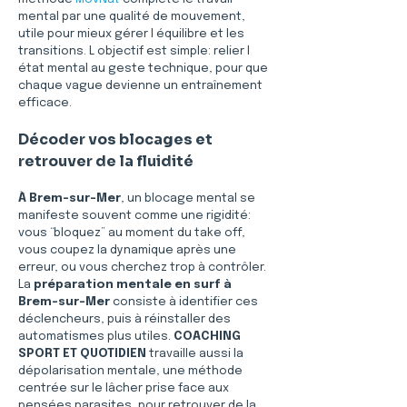
mental par une qualité de mouvement, 
utile pour mieux gérer l équilibre et les 
transitions. L objectif est simple: relier l 
état mental au geste technique, pour que 
chaque vague devienne un entraînement 
efficace.
Décoder vos blocages et 
retrouver de la fluidité
À Brem-sur-Mer
, un blocage mental se 
manifeste souvent comme une rigidité: 
vous “bloquez” au moment du take off, 
vous coupez la dynamique après une 
erreur, ou vous cherchez trop à contrôler. 
La 
préparation mentale en surf à 
Brem-sur-Mer
 consiste à identifier ces 
déclencheurs, puis à réinstaller des 
automatismes plus utiles. 
COACHING 
SPORT ET QUOTIDIEN
 travaille aussi la 
dépolarisation mentale, une méthode 
centrée sur le lâcher prise face aux 
pensées parasites, pour retrouver de la 