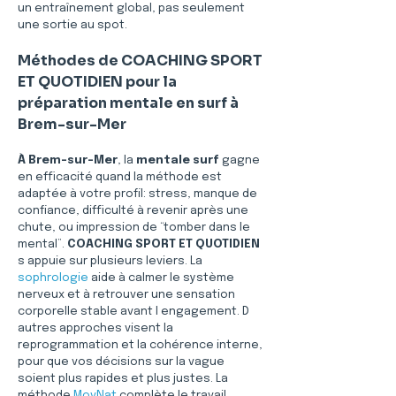
un entraînement global, pas seulement 
une sortie au spot.
Méthodes de COACHING SPORT 
ET QUOTIDIEN pour la 
préparation mentale en surf à 
Brem-sur-Mer
À Brem-sur-Mer
, la 
mentale surf
 gagne 
en efficacité quand la méthode est 
adaptée à votre profil: stress, manque de 
confiance, difficulté à revenir après une 
chute, ou impression de “tomber dans le 
mental”. 
COACHING SPORT ET QUOTIDIEN
s appuie sur plusieurs leviers. La 
sophrologie
 aide à calmer le système 
nerveux et à retrouver une sensation 
corporelle stable avant l engagement. D 
autres approches visent la 
reprogrammation et la cohérence interne, 
pour que vos décisions sur la vague 
soient plus rapides et plus justes. La 
méthode 
MovNat
 complète le travail 