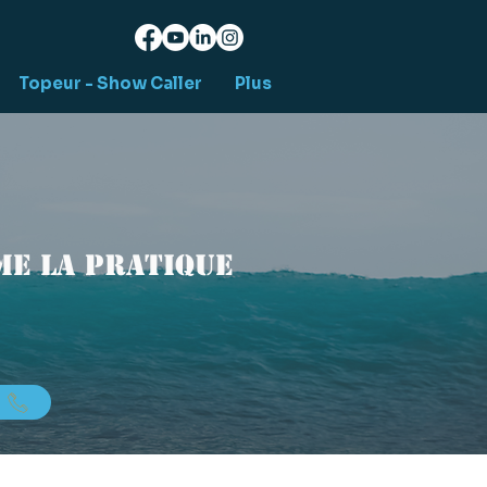
Topeur - Show Caller
Plus
e la pratique