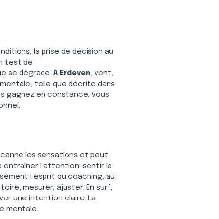
nditions, la prise de décision au 
n test de 
que se dégrade. 
À Erdeven
, vent, 
mentale, telle que décrite dans 
Vous gagnez en constance, vous 
onnel.
scanne les sensations et peut 
 entraîner l attention: sentir la 
isément l esprit du coaching, au 
oire, mesurer, ajuster. En surf, 
r une intention claire. La 
ne mentale.