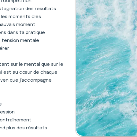
en compétition
stagnation des résultats
s les moments clés
 mauvais moment
ens dans ta pratique
la tension mentale
gérer
nt sur le mental que sur le
qui est au cœur de chaque
even que j'accompagne.
e
ression
 l'entraînement
nd plus des résultats