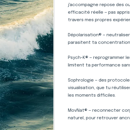
j'accompagne repose des outi
efficacité réelle — pas appr
travers mes propres expérie
Dépolarisation® — neutralise
parasitent ta concentration 
Psych-K® — reprogrammer le
limitent ta performance san
Sophrologie — des protocole
visualisation, que tu réutili
les moments difficiles.
MovNat® — reconnecter corp
naturel, pour retrouver ancr