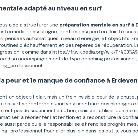
mentale adapté au niveau en surf
vous aide à structurer une 
préparation mentale en surf à 
 intermédiaire qui stagne, confirmé qui perd en fluidité sou
, pensées automatiques, niveau d énergie, et objectifs. Ensu
 routines d échauffement et des repères de récupération. Le 
gression, comme dans https://fr.wikipedia.org/wiki/Pr%C3%A
ce d un accompagnement de type coaching professionnel, te
hing_professionnel.
la peur et le manque de confiance à Erdeven
 ont un objectif clair, mais un frein invisible: peur de la chut
ales surf se renforce quand vous identifiez ces blocages et
 n est pas de supprimer l émotion, mais de l utiliser comme si
matiser, à réorienter l attention et à reconstruire la confi
ussi parce qu elle responsabilise et rend les progrès mesur
ing_professionnel. Pour aller plus loin dans les outils, vous p