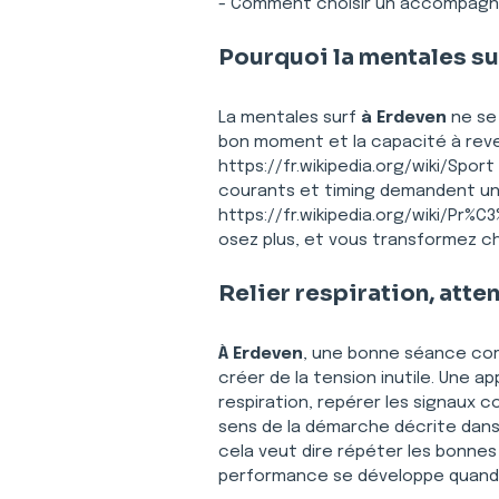
- Comment choisir un accompag
Pourquoi la mentales sur
La mentales surf 
à Erdeven
 ne se
bon moment et la capacité à reven
https://fr.wikipedia.org/wiki/Sport
courants et timing demandent une 
https://fr.wikipedia.org/wiki/Pr%
osez plus, et vous transformez ch
Relier respiration, atte
À Erdeven
, une bonne séance com
créer de la tension inutile. Une 
respiration, repérer les signaux c
sens de la démarche décrite dans h
cela veut dire répéter les bonnes
performance se développe quand ht