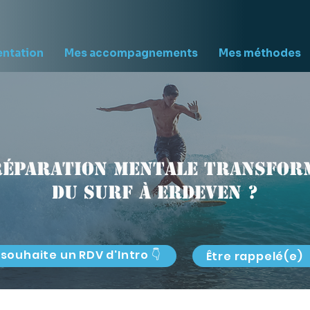
entation
Mes accompagnements
Mes méthodes
réparation mentale transform
du surf à Erdeven ?
 souhaite un RDV d'Intro 👇
Être rappelé(e)