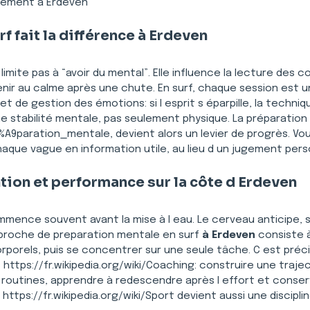
nement à Erdeven
f fait la différence à Erdeven
 limite pas à “avoir du mental”. Elle influence la lecture des co
ir au calme après une chute. En surf, chaque session est u
 et de gestion des émotions: si l esprit s éparpille, la techni
stabilité mentale, pas seulement physique. La préparation 
C3%A9paration_mentale, devient alors un levier de progrès. 
aque vague en information utile, au lieu d un jugement pers
ntion et performance sur la côte d Erdeven
mence souvent avant la mise à l eau. Le cerveau anticipe, 
approche de preparation mentale en surf 
à Erdeven
 consiste à
orporels, puis se concentrer sur une seule tâche. C est préc
ttps://fr.wikipedia.org/wiki/Coaching: construire une traject
 routines, apprendre à redescendre après l effort et conserve
tps://fr.wikipedia.org/wiki/Sport devient aussi une discipli