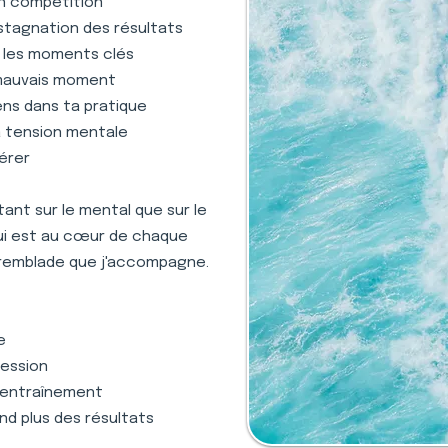
en compétition
stagnation des résultats
s les moments clés
 mauvais moment
ens dans ta pratique
la tension mentale
gérer
nt sur le mental que sur le
qui est au cœur de chaque
Tremblade que j'accompagne.
e
ression
 l'entraînement
nd plus des résultats