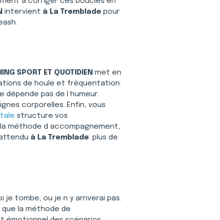
ément à corriger ces boucles en 
N
 intervient 
à La Tremblade
 pour 
eash. 
e
ING SPORT ET QUOTIDIEN
 met en 
ations de houle et fréquentation. 
e dépende pas de l humeur. 
gnes corporelles. Enfin, vous 
tale
 structure vos 
ir la méthode d accompagnement, 
 attendu 
à La Tremblade
: plus de 
je tombe, ou je n y arriverai pas. 
a que la méthode de 