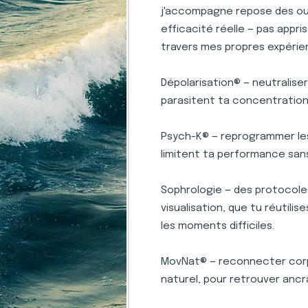
j'accompagne repose des outi
efficacité réelle — pas appr
travers mes propres expérie
Dépolarisation® — neutralise
parasitent ta concentration 
Psych-K® — reprogrammer le
limitent ta performance san
Sophrologie — des protocole
visualisation, que tu réutili
les moments difficiles.
MovNat® — reconnecter corp
naturel, pour retrouver ancr