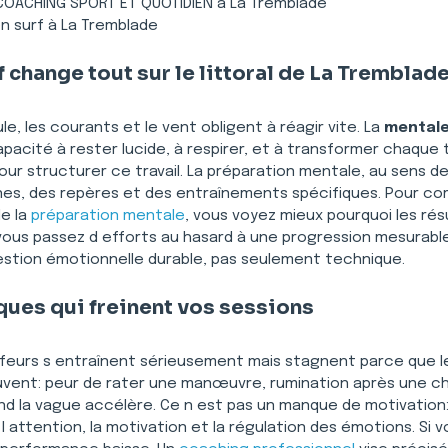
OACHING SPORT ET QUOTIDIEN à La Tremblade
en surf à La Tremblade
 change tout sur le littoral de La Tremblad
le, les courants et le vent obligent à réagir vite. La 
mentale
apacité à rester lucide, à respirer, et à transformer chaque
 structurer ce travail. La préparation mentale, au sens de l
tines, des repères et des entraînements spécifiques. Pour co
e la 
préparation mentale
, vous voyez mieux pourquoi les résu
 vous passez d efforts au hasard à une progression mesurable.
estion émotionnelle durable, pas seulement technique. 
ues qui freinent vos sessions
feurs s entraînent sérieusement mais stagnent parce que le
uvent: peur de rater une manœuvre, rumination après une chut
nd la vague accélère. Ce n est pas un manque de motivation:
i l attention, la motivation et la régulation des émotions. Si 