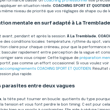
 performance baisse. Un 
coaching professionnel
 vise précis
ppliquer en situation réelle. 
COACHING SPORT ET QUOTIDIE
u même niveau de priorité que vos réglages de shape ou de l
tion mentale en surf adapté à La Tremblad
 avant, pendant et après la session. 
À La Tremblade
, 
COACH
e des conditions locales: température, rythme du spot, vari
ntion claire pour chaque créneau, pour que la performance n
on: basculer rapidement entre perception de la vague et consi
corriger sans vous crisper. Cette logique de 
préparation men
ortif, pas comme un effort occasionnel. Si vous voulez vo
accompagnements COACHING SPORT ET QUOTIDIEN
. Résultat
ssion plus rapide. 
 parasites entre deux vagues
e
, la tête peut tourner en boucle: quotients du type pourquoi 
a tension et vous font perdre le bon timing. C est pour cel