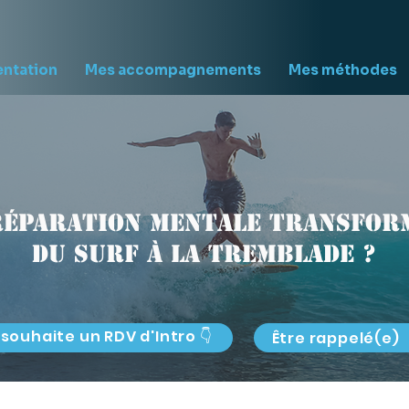
entation
Mes accompagnements
Mes méthodes
réparation mentale transform
du surf à La Tremblade ?
 souhaite un RDV d'Intro 👇
Être rappelé(e)