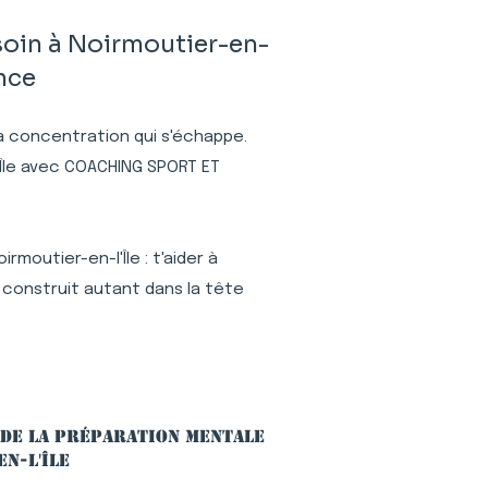
soin à Noirmoutier-en-
ance
 la concentration qui s'échappe.
'Île avec COACHING SPORT ET
moutier-en-l'Île : t'aider à
 construit autant dans la tête
 de la préparation mentale
n-l'Île