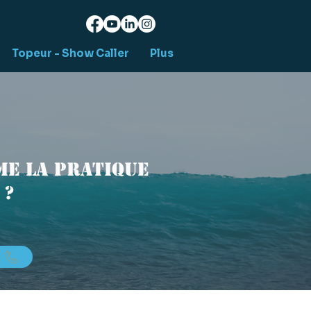
Topeur - Show Caller
Plus
e la pratique
 ?