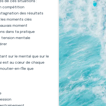
s de ces situations :
en compétition
stagnation des résultats
s les moments clés
 mauvais moment
ens dans ta pratique
la tension mentale
gérer
nt sur le mental que sur le
qui est au cœur de chaque
moutier-en-l'Île que
e
ression
 l'entraînement