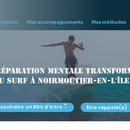
entation
Mes accompagnements
Mes méthodes
réparation mentale transform
u surf à Noirmoutier-en-l'Île
 souhaite un RDV d'Intro 👇
Être rappelé(e)