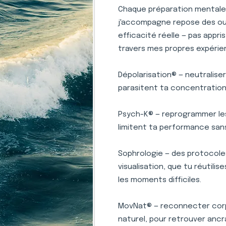
Chaque préparation mentale e
j'accompagne repose des outi
efficacité réelle — pas appr
travers mes propres expérie
Dépolarisation® — neutralise
parasitent ta concentration 
Psych-K® — reprogrammer le
limitent ta performance san
Sophrologie — des protocole
visualisation, que tu réutili
les moments difficiles.
MovNat® — reconnecter corp
naturel, pour retrouver ancr