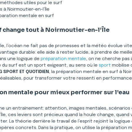
éthodes utiles pour le surf
s à Noirmoutier-en-l’Île
paration mentale en surf
f change tout à Noirmoutier-en-l’Île
Île, l’océan ne fait pas de promesses et la météo évolue vite
antage durable: elle aide à rester lucide, à prendre de meil
ans une logique de 
préparation mentale
, on ne cherche pas 
ue du surf est un sport exigeant, au sens où le 
sport
 mobilise
 SPORT ET QUOTIDIEN
, la préparation mentale en surf à Noir
 réalisables, pour transformer votre ressenti en performance
ion mentale pour mieux performer sur l’eau
mme un entraînement: attention, images mentales, scénarios 
Île, ces leviers sont précieux quand la houle change, quand 
. La théorie derrière le travail de l’esprit rejoint la logique 
pères concrets. Dans la pratique, on utilise la préparation 