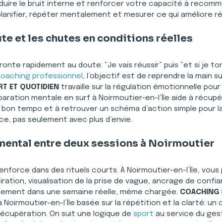
 réduire le bruit interne et renforcer votre capacité à recom
planifier, répéter mentalement et mesurer ce qui améliore r
ute et les chutes en conditions réelles
ronte rapidement au doute: “Je vais réussir” puis “et si je to
oaching professionnel
, l’objectif est de reprendre la main su
T ET QUOTIDIEN
 travaille sur la régulation émotionnelle po
ration mentale en surf à Noirmoutier-en-l’Île aide à récupér
au bon tempo et à retrouver un schéma d’action simple pour la
e, pas seulement avec plus d’envie.
mental entre deux sessions à Noirmoutier
enforce dans des rituels courts. À Noirmoutier-en-l’Île, vou
ration, visualisation de la prise de vague, ancrage de confi
cilement dans une semaine réelle, même chargée. 
COACHING 
Noirmoutier-en-l’Île basée sur la répétition et la clarté: un
récupération. On suit une logique de 
sport
 au service du gest