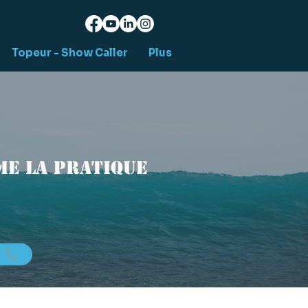
Topeur - Show Caller
Plus
e la pratique