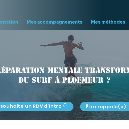
entation
Mes accompagnements
Mes méthodes
réparation mentale transform
du surf à Ploemeur ?
 souhaite un RDV d'Intro 👇
Être rappelé(e)