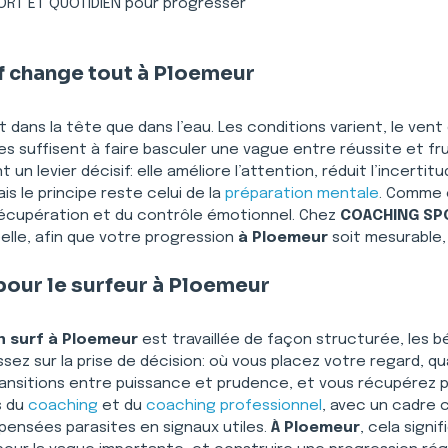
T ET QUOTIDIEN pour progresser
f change tout à Ploemeur
nt dans la tête que dans l’eau. Les conditions varient, le ven
s suffisent à faire basculer une vague entre réussite et fru
un levier décisif: elle améliore l’attention, réduit l’incertit
ais le principe reste celui de la 
préparation mentale
. Comme 
récupération et du contrôle émotionnel. Chez 
COACHING SPO
réelle, afin que votre progression 
à Ploemeur
 soit mesurable
pour le surfeur à Ploemeur
n surf à Ploemeur
 est travaillée de façon structurée, les 
sez sur la prise de décision: où vous placez votre regard, q
ansitions entre puissance et prudence, et vous récupérez pl
 du 
coaching
 et du 
coaching professionnel
, avec un cadre cl
 pensées parasites en signaux utiles. 
À Ploemeur
, cela signi