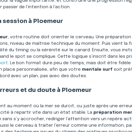
our la vague importante, et construire une progression régu
asser de l’intention à l’action.
a session à Ploemeur
eur
, votre routine doit orienter le cerveau. Une préparat
ons, niveau de maîtrise technique du moment. Puis vient la f
lité du timing ou la sérénité sur le canard. Ensuite, vous inst
and le spot se complique. Cette logique s’inscrit dans les pri
port
. Le bon format dure peu de temps, mais doit être fidèl
 place personnalisée, afin que votre 
mentale surf
 soit pr
u bord avec un plan, pas avec des doutes.
erreurs et du doute à Ploemeur
vent au moment où la mer se durcit, ou juste après une erreur
cité à repartir vite dans un état stable. La 
préparation men
n sans s’y accrocher, rediriger l’attention vers un repère act
ussi le cerveau à traiter l’erreur comme une information, p