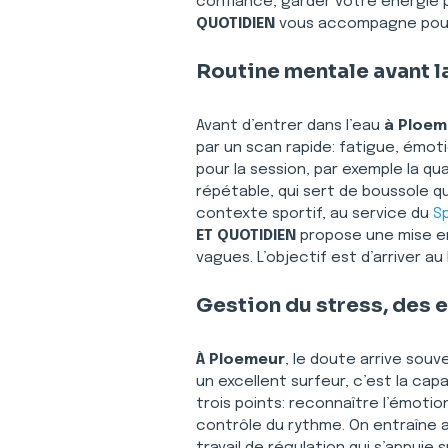
confiance, garder votre énergie p
QUOTIDIEN
 vous accompagne pour p
Routine mentale avant l
Avant d’entrer dans l’eau 
à Ploem
par un scan rapide: fatigue, émoti
pour la session, par exemple la qua
répétable, qui sert de boussole qu
contexte sportif, au service du 
S
ET QUOTIDIEN
 propose une mise en
vagues. L’objectif est d’arriver a
Gestion du stress, des 
À Ploemeur
, le doute arrive sou
un excellent surfeur, c’est la capa
trois points: reconnaître l’émotio
contrôle du rythme. On entraîne a