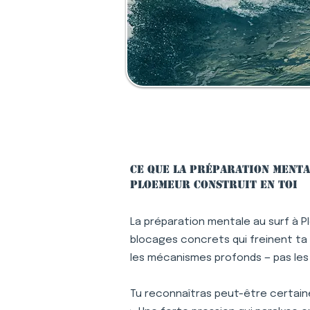
Ce que la préparation menta
Ploemeur construit en toi
La préparation mentale au surf à 
blocages concrets qui freinent ta p
les mécanismes profonds — pas le
Tu reconnaîtras peut-être certaine