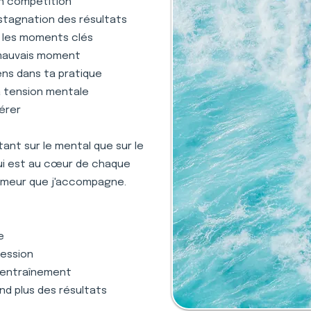
en compétition
stagnation des résultats
s les moments clés
 mauvais moment
ens dans ta pratique
la tension mentale
gérer
nt sur le mental que sur le
qui est au cœur de chaque
oemeur que j'accompagne.
e
ression
 l'entraînement
nd plus des résultats