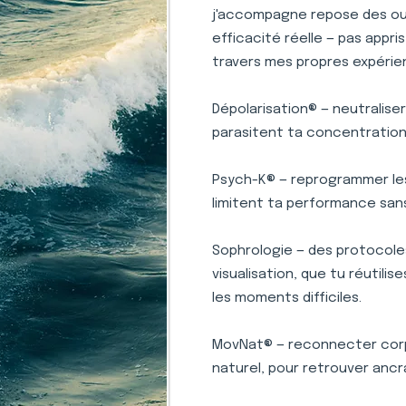
j'accompagne repose des outi
efficacité réelle — pas appr
travers mes propres expérie
Dépolarisation® — neutralise
parasitent ta concentration 
Psych-K® — reprogrammer le
limitent ta performance san
Sophrologie — des protocole
visualisation, que tu réutili
les moments difficiles.
MovNat® — reconnecter corp
naturel, pour retrouver ancr