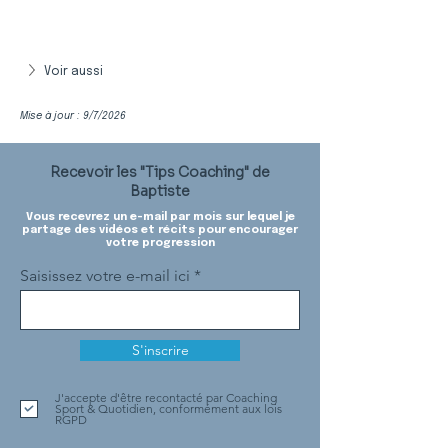
Voir aussi
Mise à jour : 9/7/2026
Recevoir les "Tips Coaching" de
Baptiste
Vous recevrez un e-mail par mois sur lequel je
partage des vidéos et récits pour encourager
votre progression
Saisissez votre e-mail ici
S'inscrire
J'accepte d'être recontacté par Coaching
Sport & Quotidien, conformément aux lois
RGPD