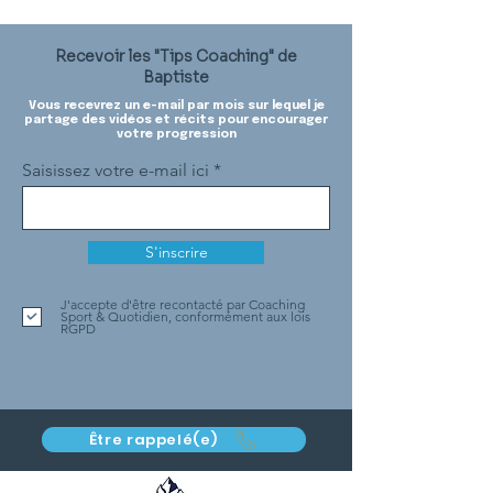
Recevoir les "Tips Coaching" de
Baptiste
Vous recevrez un e-mail par mois sur lequel je
partage des vidéos et récits pour encourager
votre progression
Saisissez votre e-mail ici
S'inscrire
J'accepte d'être recontacté par Coaching
Sport & Quotidien, conformément aux lois
RGPD
Être rappelé(e)