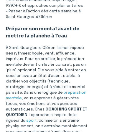
- Méthodes mobilisées: sophrologie, 
PSYCH-K et approches complémentaires
- Passer à l’action dès cette semaine à 
Saint-Georges-d’Oléron
Préparer son mental avant de 
mettre la planche à l’eau
À Saint-Georges-d’Oléron, la mer impose 
ses rythmes: houle, vent, affluence, 
imprévus. Pour en profiter, la préparation 
mentale devient un levier concret, pas un 
“plus” optionnel. Elle vous aide à entrer en 
session avec un état d’esprit stable, à 
clarifier vos objectifs (technique, 
stratégie, énergie) et à réduire le mental 
parasite. Dans une logique de 
préparation 
mentale
, vous apprenez à gérer votre 
focus, vos émotions et vos pensées 
automatiques. Chez 
COACHING SPORT ET 
QUOTIDIEN
, l’approche s’inspire de la 
rigueur du 
sport
: comme on s’entraîne 
physiquement, on s’entraîne mentalement 
pour mieux performer à Saint-Georges-