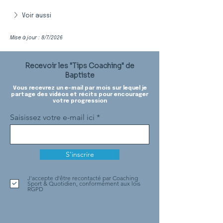
Voir aussi
Mise à jour : 8/7/2026
Recevoir les "Tips Coaching" de
Baptiste
Vous recevrez un e-mail par mois sur lequel je
partage des vidéos et récits pour encourager
votre progression
Saisissez votre e-mail ici
S'inscrire
J'accepte d'être recontacté par Coaching
Sport & Quotidien, conformément aux lois
RGPD