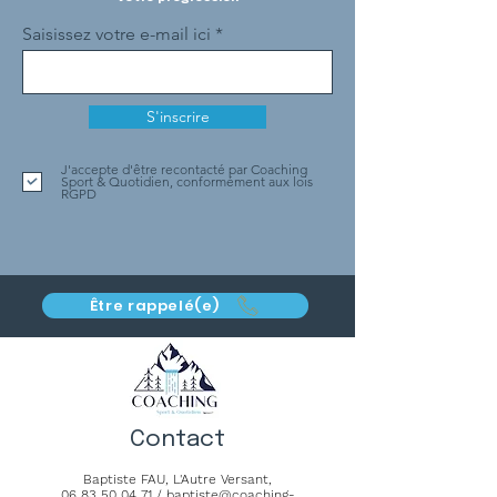
Saisissez votre e-mail ici
S'inscrire
J'accepte d'être recontacté par Coaching
Sport & Quotidien, conformément aux lois
RGPD
Être rappelé(e)
Contact
Baptiste FAU,
L'Autre Versant
,
06 83 50 04 71
/
baptiste@coaching-