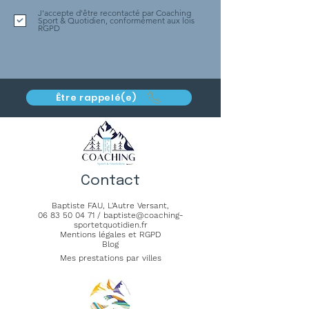
J'accepte d'être recontacté par Coaching
Sport & Quotidien, conformément aux lois
RGPD
Être rappelé(e)
Contact
Baptiste FAU,
L'Autre Versant
,
06 83 50 04 71
/
baptiste@coaching-
sportetquotidien.fr
Mentions légales et RGPD
Blog
Mes prestations par villes