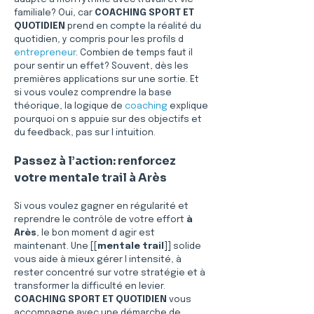
familiale? Oui, car 
COACHING SPORT ET 
QUOTIDIEN
 prend en compte la réalité du 
quotidien, y compris pour les profils d 
entrepreneur
. Combien de temps faut il 
pour sentir un effet? Souvent, dès les 
premières applications sur une sortie. Et 
si vous voulez comprendre la base 
théorique, la logique de 
coaching
 explique 
pourquoi on s appuie sur des objectifs et 
du feedback, pas sur l intuition.
Passez à l’action: renforcez 
votre mentale trail à Arès
Si vous voulez gagner en régularité et 
reprendre le contrôle de votre effort 
à 
Arès
, le bon moment d agir est 
maintenant. Une [[
mentale trail
]] solide 
vous aide à mieux gérer l intensité, à 
rester concentré sur votre stratégie et à 
transformer la difficulté en levier. 
COACHING SPORT ET QUOTIDIEN
 vous 
accompagne avec une démarche de 