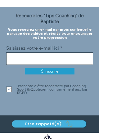
Recevoir les "Tips Coaching" de
Baptiste
Vous recevrez un e-mail par mois sur lequel je
partage des vidéos et récits pour encourager
votre progression
Saisissez votre e-mail ici
S'inscrire
J'accepte d'être recontacté par Coaching
Sport & Quotidien, conformément aux lois
RGPD
Être rappelé(e)