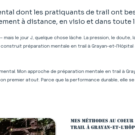
al dont les pratiquants de trail ont be
ment à distance, en visio et dans toute 
 — mais le jour J, quelque chose lâche. La pression, le doute,
 construit préparation mentale en trail à Grayan-et-l'Hôpit
mental. Mon approche de préparation mentale en trail à Grayan
n premier atout. Parce que la performance durable, elle se
Mes méthodes au coeur
trail à Grayan-et-l'Hôp