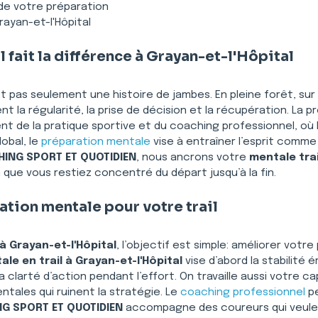
 de votre préparation
ayan-et-l'Hôpital
l fait la différence à Grayan-et-l'Hôpital
st pas seulement une histoire de jambes. En pleine forêt, sur
 la régularité, la prise de décision et la récupération. La p
nt de la pratique sportive et du coaching professionnel, où l
obal, le 
préparation mentale
 vise à entraîner l’esprit comme
ING SPORT ET QUOTIDIEN
, nous ancrons votre 
mentale trai
in que vous restiez concentré du départ jusqu’à la fin.
ation mentale pour votre trail
à Grayan-et-l'Hôpital
, l’objectif est simple: améliorer vot
le en trail à Grayan-et-l'Hôpital
 vise d’abord la stabilité
a clarté d’action pendant l’effort. On travaille aussi votre c
entales qui ruinent la stratégie. Le 
coaching professionnel
 p
G SPORT ET QUOTIDIEN
 accompagne des coureurs qui veulen