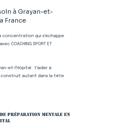
soin à Grayan-et-
la France
 la concentration qui s'échappe.
al avec COACHING SPORT ET
-et-l'Hôpital : t'aider à
 construit autant dans la tête
 de préparation mentale en
ital