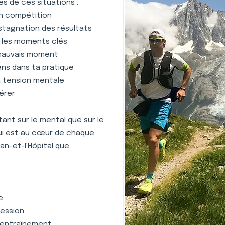
s de ces situations :
en compétition
stagnation des résultats
s les moments clés
 mauvais moment
ens dans ta pratique
la tension mentale
gérer
nt sur le mental que sur le
qui est au cœur de chaque
an-et-l'Hôpital que
e
ression
 l'entraînement