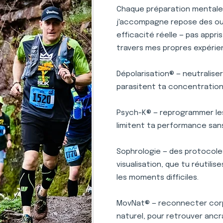
Chaque préparation mentale e
j'accompagne repose des outi
efficacité réelle — pas appr
travers mes propres expérie
Dépolarisation® — neutralise
parasitent ta concentration 
Psych-K® — reprogrammer le
limitent ta performance san
Sophrologie — des protocole
visualisation, que tu réutili
les moments difficiles.
MovNat® — reconnecter corp
naturel, pour retrouver ancr