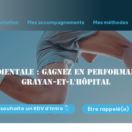
entation
Mes accompagnements
Mes méthodes
mentale : gagnez en performan
Grayan-et-l'Hôpital
 souhaite un RDV d'Intro 👇
Être rappelé(e)