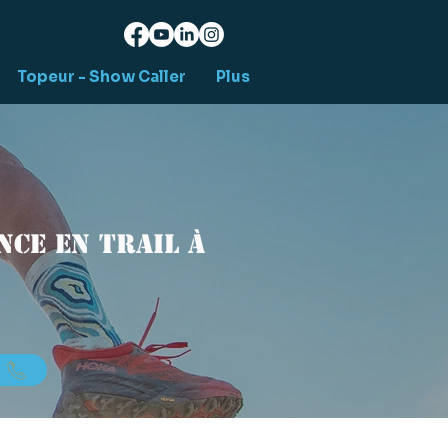
Topeur - Show Caller
Plus
ce en trail à