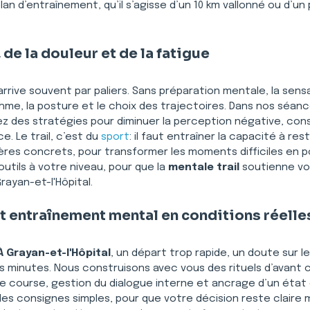
plan d’entraînement, qu’il s’agisse d’un 10 km vallonné ou d’un
de la douleur et de la fatigue
 arrive souvent par paliers. Sans préparation mentale, la sens
ythme, la posture et le choix des trajectoires. Dans nos séan
ez des stratégies pour diminuer la perception négative, cons
. Le trail, c’est du 
sport
: il faut entraîner la capacité à re
pères concrets, pour transformer les moments difficiles en p
utils à votre niveau, pour que la 
mentale trail
 soutienne v
rayan-et-l'Hôpital.
et entraînement mental en conditions réelle
À Grayan-et-l'Hôpital
, un départ trop rapide, un doute sur l
s minutes. Nous construisons avec vous des rituels d’avant
de course, gestion du dialogue interne et ancrage d’un état
 des consignes simples, pour que votre décision reste claire 