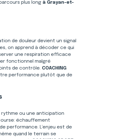
 parcours plus long 
à Grayan-et-
ation de douleur devient un signal 
ces, on apprend à décoder ce qui 
erver une respiration efficace 
ster fonctionnel malgré 
oints de contrôle. 
COACHING 
otre performance plutôt que de 
s
e rythme ou une anticipation 
 course: échauffement 
 de performance. L’enjeu est de 
même quand le terrain se 