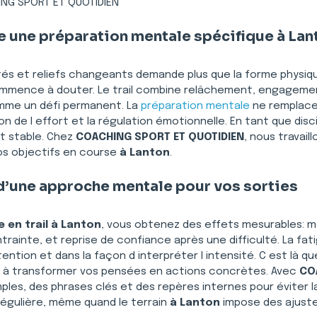
NG SPORT ET QUOTIDIEN
me une préparation mentale spécifique à Lan
ntés et reliefs changeants demande plus que la forme physique
ommence à douter. Le trail combine relâchement, engagement
omme un défi permanent. La 
préparation mentale
 ne remplace 
n de l effort et la régulation émotionnelle. En tant que discip
t stable. Chez 
COACHING SPORT ET QUOTIDIEN
, nous travaill
os objectifs en course 
à Lanton
.
d’une approche mentale pour vos sorties
 en trail à Lanton
, vous obtenez des effets mesurables: m
trainte, et reprise de confiance après une difficulté. La fat
ttention et dans la façon d interpréter l intensité. C est là que
à transformer vos pensées en actions concrètes. Avec 
CO
ples, des phrases clés et des repères internes pour éviter l
égulière, même quand le terrain 
à Lanton
 impose des ajust