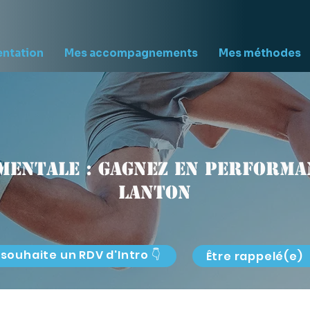
entation
Mes accompagnements
Mes méthodes
mentale : gagnez en performan
Lanton
 souhaite un RDV d'Intro 👇
Être rappelé(e)