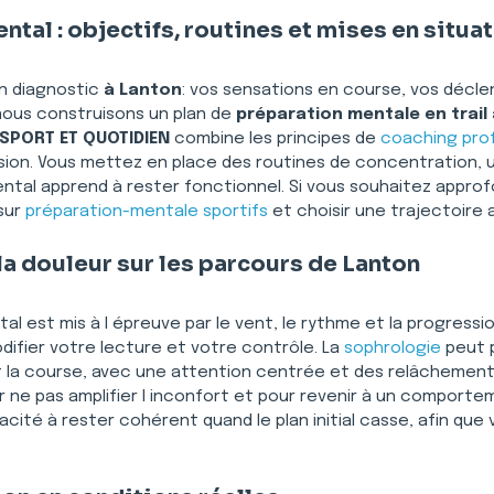
al : objectifs, routines et mises en situa
 diagnostic 
à Lanton
: vos sensations en course, vos décle
nous construisons un plan de 
préparation mentale en trail
SPORT ET QUOTIDIEN
 combine les principes de 
coaching pro
ion. Vous mettez en place des routines de concentration, u
ntal apprend à rester fonctionnel. Si vous souhaitez approfon
ur 
préparation-mentale sportifs
 et choisir une trajectoire 
la douleur sur les parcours de Lanton
tal est mis à l épreuve par le vent, le rythme et la progressio
odifier votre lecture et votre contrôle. La 
sophrologie
 peut 
 la course, avec une attention centrée et des relâchements 
 ne pas amplifier l inconfort et pour revenir à un comporte
apacité à rester cohérent quand le plan initial casse, afin qu