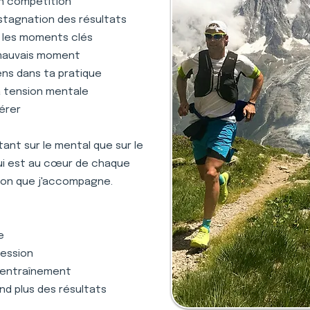
en compétition
stagnation des résultats
s les moments clés
 mauvais moment
ens dans ta pratique
la tension mentale
gérer
nt sur le mental que sur le
qui est au cœur de chaque
nton que j'accompagne.
e
ression
 l'entraînement
nd plus des résultats