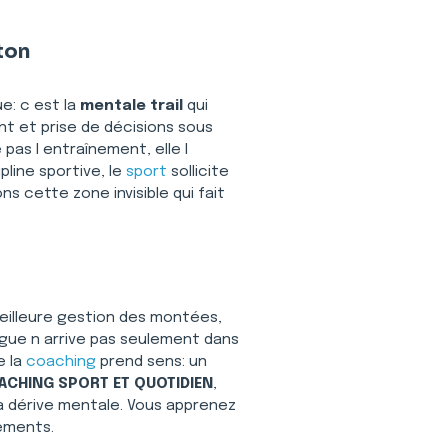
ton
: c est la 
mentale trail
 qui 
 et prise de décisions sous 
pas l entraînement, elle l 
line sportive, le 
sport
 sollicite 
ons cette zone invisible qui fait 
eilleure gestion des montées, 
igue n arrive pas seulement dans 
 la 
coaching
 prend sens: un 
ACHING SPORT ET QUOTIDIEN
, 
a dérive mentale. Vous apprenez 
ements.