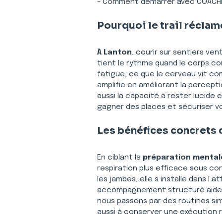
- Comment démarrer avec COACHI
Pourquoi le trail récla
À Lanton
, courir sur sentiers ve
tient le rythme quand le corps c
fatigue, ce que le cerveau vit c
amplifie en améliorant la perceptio
aussi la capacité à rester lucide e
gagner des places et sécuriser v
Les bénéfices concrets 
En ciblant la 
préparation mentale
respiration plus efficace sous con
les jambes, elle s installe dans l a
accompagnement structuré aide 
nous passons par des routines sim
aussi à conserver une exécution r