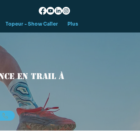
Topeur - Show Caller
Plus
ce en trail à