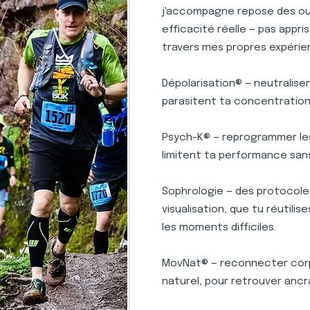
j'accompagne repose des outi
efficacité réelle — pas appr
travers mes propres expérie
Dépolarisation® — neutralise
parasitent ta concentration 
Psych-K® — reprogrammer le
limitent ta performance san
Sophrologie — des protocole
visualisation, que tu réutili
les moments difficiles.
MovNat® — reconnecter corp
naturel, pour retrouver ancr