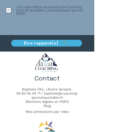
J'accepte d'être recontacté par Coaching
Sport & Quotidien, conformément aux lois
RGPD
Être rappelé(e)
Contact
Baptiste FAU,
L'Autre Versant
,
06 83 50 04 71
/
baptiste@coaching-
sportetquotidien.fr
Mentions légales et RGPD
Blog
Mes prestations par villes