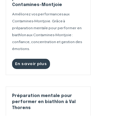
Contamines-Montjoie
Améliorez vos performances aux
Contamines-Montjoie. Grâce à
préparation mentale pour performer en
biathlon aux Contamines-Montjoie :
confiance, concentration et gestion des
émotions.
En savoir plus
Préparation mentale pour
performer en biathlon à Val
Thorens
Améliorez vos performances à Val
Thorens. Grâce à préparation mentale
pour performer en biathlon à Val Thorens