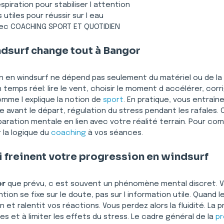
piration pour stabiliser l attention
tiles pour réussir sur l eau
vec COACHING SPORT ET QUOTIDIEN
dsurf change tout à Bangor
on en windsurf ne dépend pas seulement du matériel ou de la 
 temps réel: lire le vent, choisir le moment d accélérer, corri
me l explique la notion de 
sport
. En pratique, vous entraî
ne avant le départ, régulation du stress pendant les rafales. 
réparation mentale en lien avec votre réalité terrain. Pour co
 la logique du 
coaching
 à vos séances.
 freinent votre progression en windsurf
or
 que prévu, c est souvent un phénomène mental discret. 
on se fixe sur le doute, pas sur l information utile. Quand le 
et ralentit vos réactions. Vous perdez alors la fluidité. La 
 et à limiter les effets du stress. Le cadre général de la 
pr