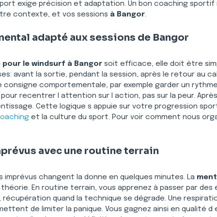
port exige précision et adaptation. Un bon coaching sportif r
otre contexte, et vos sessions 
à Bangor
.
mental adapté aux sessions de Bangor
 pour le windsurf à Bangor
 soit efficace, elle doit être si
es: avant la sortie, pendant la session, après le retour au ca
ne consigne comportementale, par exemple garder un rythme r
pour recentrer l attention sur l action, pas sur la peur. Apr
ntissage. Cette logique s appuie sur votre progression sport
oaching
 et la culture du sport. Pour voir comment nous o
mprévus avec une routine terrain
 les imprévus changent la donne en quelques minutes. La 
ment
héorie. En routine terrain, vous apprenez à passer par des 
r, récupération quand la technique se dégrade. Une respiratio
ttent de limiter la panique. Vous gagnez ainsi en qualité d