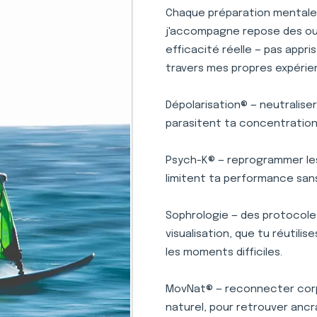
Chaque préparation mentale 
j'accompagne repose des outi
efficacité réelle — pas appr
travers mes propres expérie
Dépolarisation® — neutralise
parasitent ta concentration 
Psych-K® — reprogrammer le
limitent ta performance san
Sophrologie — des protocole
visualisation, que tu réutili
les moments difficiles.
MovNat® — reconnecter corp
naturel, pour retrouver ancr