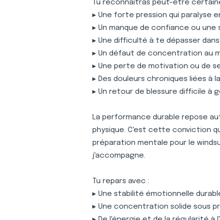
Tu reconnaîtras peut-être certaine
▸ Une forte pression qui paralyse 
▸ Un manque de confiance ou une 
▸ Une difficulté à te dépasser dan
▸ Un défaut de concentration au
▸ Une perte de motivation ou de s
▸ Des douleurs chroniques liées à 
▸ Un retour de blessure difficile à 
La performance durable repose auta
physique. C'est cette conviction 
préparation mentale pour le winds
j'accompagne.
Tu repars avec :
▸ Une stabilité émotionnelle durabl
▸ Une concentration solide sous p
▸ De l'énergie et de la régularité à