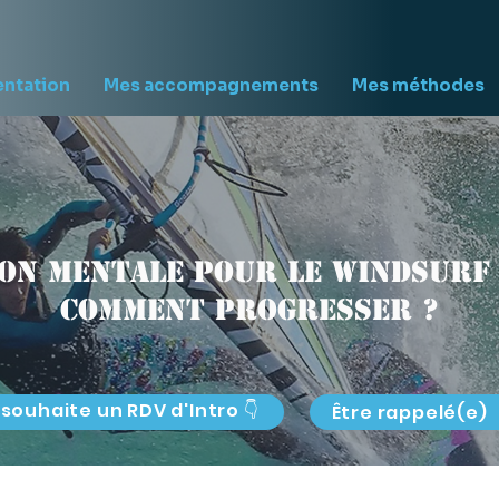
entation
Mes accompagnements
Mes méthodes
on mentale pour le windsurf 
comment progresser ?
 souhaite un RDV d'Intro 👇
Être rappelé(e)