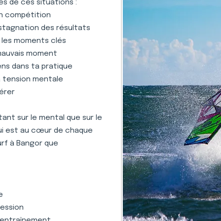
s de ces situations :
en compétition
stagnation des résultats
s les moments clés
 mauvais moment
ens dans ta pratique
la tension mentale
gérer
nt sur le mental que sur le
qui est au cœur de chaque
urf à Bangor que
e
ression
 l'entraînement