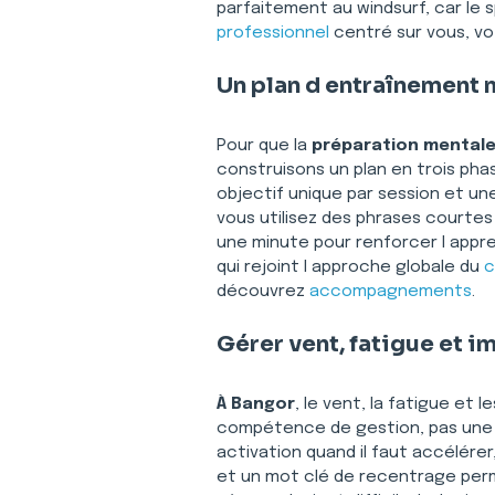
parfaitement au windsurf, car le s
professionnel
 centré sur vous, v
Un plan d entraînement 
Pour que la 
préparation mentale
construisons un plan en trois phas
objectif unique par session et u
vous utilisez des phrases courtes 
une minute pour renforcer l appre
qui rejoint l approche globale du 
c
découvrez 
accompagnements
.
Gérer vent, fatigue et i
À Bangor
, le vent, la fatigue et
compétence de gestion, pas une t
activation quand il faut accélére
et un mot clé de recentrage perme