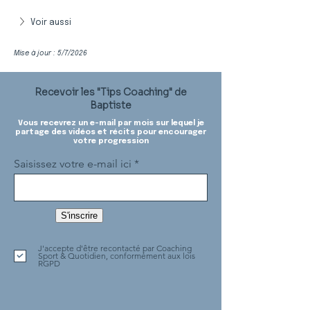
Voir aussi
Mise à jour : 5/7/2026
Recevoir les "Tips Coaching" de
Baptiste
Vous recevrez un e-mail par mois sur lequel je
partage des vidéos et récits pour encourager
votre progression
Saisissez votre e-mail ici
S'inscrire
J'accepte d'être recontacté par Coaching
Sport & Quotidien, conformément aux lois
RGPD