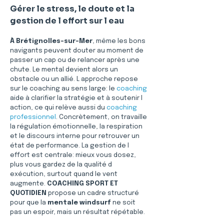
Gérer le stress, le doute et la 
gestion de l effort sur l eau
À Brétignolles-sur-Mer
, même les bons 
navigants peuvent douter au moment de 
passer un cap ou de relancer après une 
chute. Le mental devient alors un 
obstacle ou un allié. L approche repose 
sur le coaching au sens large: le 
coaching
aide à clarifier la stratégie et à soutenir l 
action, ce qui relève aussi du 
coaching 
professionnel
. Concrètement, on travaille 
la régulation émotionnelle, la respiration 
et le discours interne pour retrouver un 
état de performance. La gestion de l 
effort est centrale: mieux vous dosez, 
plus vous gardez de la qualité d 
exécution, surtout quand le vent 
augmente. 
COACHING SPORT ET 
QUOTIDIEN
 propose un cadre structuré 
pour que la 
mentale windsurf
 ne soit 
pas un espoir, mais un résultat répétable.