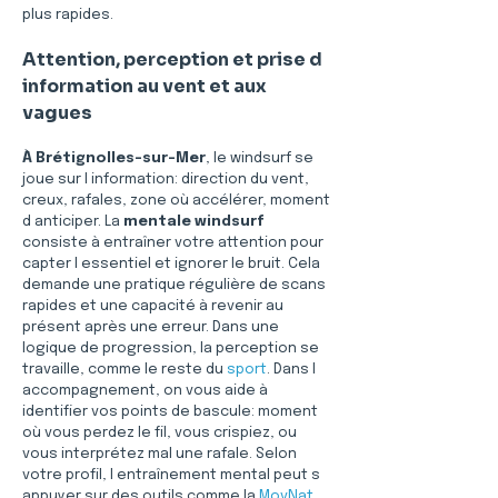
plus rapides.
Attention, perception et prise d 
information au vent et aux 
vagues
À Brétignolles-sur-Mer
, le windsurf se 
joue sur l information: direction du vent, 
creux, rafales, zone où accélérer, moment 
d anticiper. La 
mentale windsurf
consiste à entraîner votre attention pour 
capter l essentiel et ignorer le bruit. Cela 
demande une pratique régulière de scans 
rapides et une capacité à revenir au 
présent après une erreur. Dans une 
logique de progression, la perception se 
travaille, comme le reste du 
sport
. Dans l 
accompagnement, on vous aide à 
identifier vos points de bascule: moment 
où vous perdez le fil, vous crispiez, ou 
vous interprétez mal une rafale. Selon 
votre profil, l entraînement mental peut s 
appuyer sur des outils comme la 
MovNat