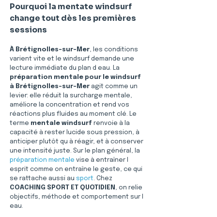
Pourquoi la mentate windsurf 
change tout dès les premières 
sessions
À Brétignolles-sur-Mer
, les conditions 
varient vite et le windsurf demande une 
lecture immédiate du plan d eau. La 
préparation mentale pour le windsurf 
à Brétignolles-sur-Mer
 agit comme un 
levier: elle réduit la surcharge mentale, 
améliore la concentration et rend vos 
réactions plus fluides au moment clé. Le 
terme 
mentale windsurf
 renvoie à la 
capacité à rester lucide sous pression, à 
anticiper plutôt qu à réagir, et à conserver 
une intensité juste. Sur le plan général, la 
préparation mentale
 vise à entraîner l 
esprit comme on entraîne le geste, ce qui 
se rattache aussi au 
sport
. Chez 
COACHING SPORT ET QUOTIDIEN
, on relie 
objectifs, méthode et comportement sur l 
eau.