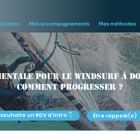
entation
Mes accompagnements
Mes méthodes
entale pour le windsurf à Do
comment progresser ?
 souhaite un RDV d'Intro 👇
Être rappelé(e)