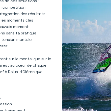
s de ces situations :
en compétition
stagnation des résultats
s les moments clés
 mauvais moment
ens dans ta pratique
la tension mentale
gérer
nt sur le mental que sur le
qui est au cœur de chaque
rf à Dolus-d'Oléron que
e
ression
 l'entraînement