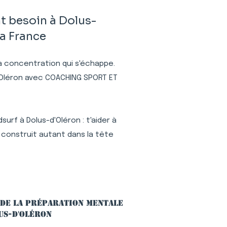
t besoin à Dolus-
la France
 la concentration qui s'échappe.
d'Oléron avec COACHING SPORT ET
urf à Dolus-d'Oléron : t'aider à
 construit autant dans la tête
 de la préparation mentale
us-d'Oléron