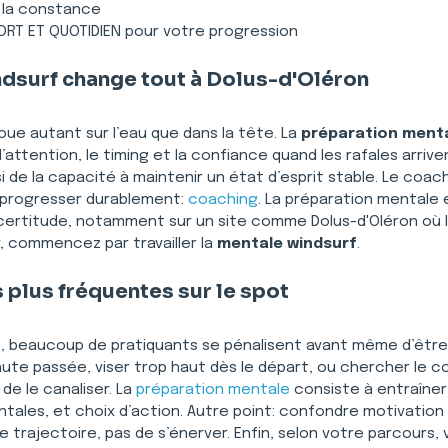
r la constance
T ET QUOTIDIEN pour votre progression
dsurf change tout à Dolus-d'Oléron
joue autant sur l’eau que dans la tête. La 
préparation menta
l’attention, le timing et la confiance quand les rafales arrive
i de la capacité à maintenir un état d’esprit stable. Le coach
 progresser durablement: 
coaching
. La préparation mentale e
ncertitude, notamment sur un site comme Dolus-d'Oléron où le 
 commencez par travailler la 
mentale windsurf
.
 plus fréquentes sur le spot
n
, beaucoup de pratiquants se pénalisent avant même d’être s
hute passée, viser trop haut dès le départ, ou chercher le con
de le canaliser. La 
préparation mentale
 consiste à entraîne
tales, et choix d’action. Autre point: confondre motivation e
e trajectoire, pas de s’énerver. Enfin, selon votre parcours,