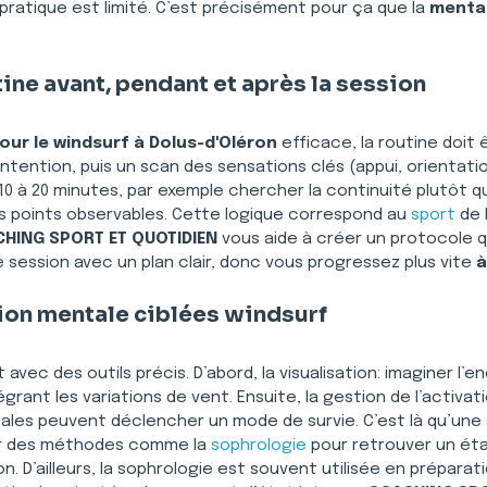
 pratique est limité. C’est précisément pour ça que la 
mental
ine avant, pendant et après la session
ur le windsurf à Dolus-d'Oléron
 efficace, la routine doit
intention, puis un scan des sensations clés (appui, orientatio
 à 20 minutes, par exemple chercher la continuité plutôt que
s points observables. Cette logique correspond au 
sport
 de
HING SPORT ET QUOTIDIEN
 vous aide à créer un protocole q
session avec un plan clair, donc vous progressez plus vite 
à
ion mentale ciblées windsurf
t avec des outils précis. D’abord, la visualisation: imaginer l
égrant les variations de vent. Ensuite, la gestion de l’activatio
afales peuvent déclencher un mode de survie. C’est là qu’une
r des méthodes comme la 
sophrologie
 pour retrouver un ét
n. D’ailleurs, la sophrologie est souvent utilisée en préparation