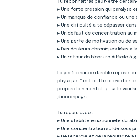
Tu reconnaîtras peut-être certaine
▸ Une forte pression qui paralyse 
▸ Un manque de confiance ou une 
▸ Une difficulté à te dépasser dan
▸ Un défaut de concentration au
▸ Une perte de motivation ou de s
▸ Des douleurs chroniques liées à 
▸ Un retour de blessure difficile à 
La performance durable repose auta
physique. C'est cette conviction 
préparation mentale pour le windsu
j'accompagne.
Tu repars avec :
▸ Une stabilité émotionnelle durabl
▸ Une concentration solide sous p
▸ De l'énergie et de la régularité à