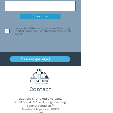
S'inscrire
J'accepte d'être recontacté par Coaching
Sport & Quotidien, conformément aux lois
RGPD
Être rappelé(e)
Contact
Baptiste FAU,
L'Autre Versant
,
06 83 50 04 71
/
baptiste@coaching-
sportetquotidien.fr
Mentions légales et RGPD
Blog