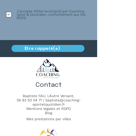
J'accepte d'être recontacté par Coaching
Sport & Quotidien, conformément aux lois
RGPD
Être rappelé(e)
Contact
Baptiste FAU,
L'Autre Versant
,
06 83 50 04 71
/
baptiste@coaching-
sportetquotidien.fr
Mentions légales et RGPD
Blog
Mes prestations par villes