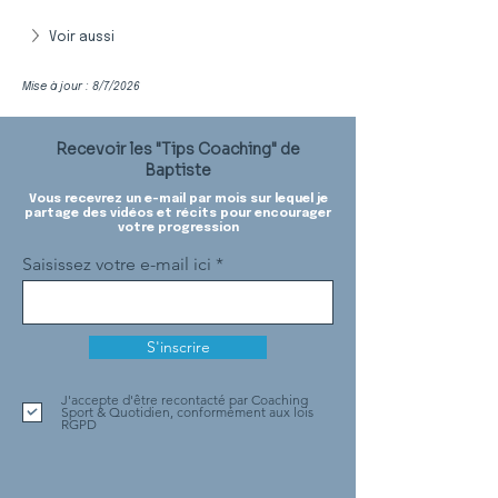
Voir aussi
Mise à jour : 8/7/2026
Recevoir les "Tips Coaching" de
Baptiste
Vous recevrez un e-mail par mois sur lequel je
partage des vidéos et récits pour encourager
votre progression
Saisissez votre e-mail ici
S'inscrire
J'accepte d'être recontacté par Coaching
Sport & Quotidien, conformément aux lois
RGPD