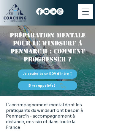
Préparation mentale
pour le windsurf à
Penmarc'h : comment
progresser ?
Je souhaite un RDV d'Intro 👇
Être rappelé(e)
L'accompagnement mental dont les
pratiquants du windsurf ont besoin à
Penmarc'h - accompagnement à
distance, en visio et dans toute la
France