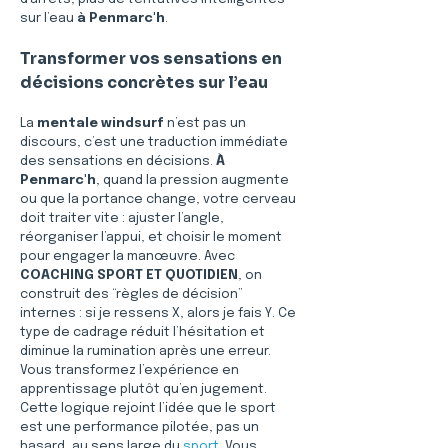
sur l’eau 
à Penmarc'h
.
Transformer vos sensations en 
décisions concrètes sur l’eau
La 
mentale windsurf
 n’est pas un 
discours, c’est une traduction immédiate 
des sensations en décisions. 
À 
Penmarc'h
, quand la pression augmente 
ou que la portance change, votre cerveau 
doit traiter vite : ajuster l’angle, 
réorganiser l’appui, et choisir le moment 
pour engager la manœuvre. Avec 
COACHING SPORT ET QUOTIDIEN
, on 
construit des “règles de décision” 
internes : si je ressens X, alors je fais Y. Ce 
type de cadrage réduit l’hésitation et 
diminue la rumination après une erreur. 
Vous transformez l’expérience en 
apprentissage plutôt qu’en jugement. 
Cette logique rejoint l’idée que le sport 
est une performance pilotée, pas un 
hasard, au sens large du 
sport
. Vous 