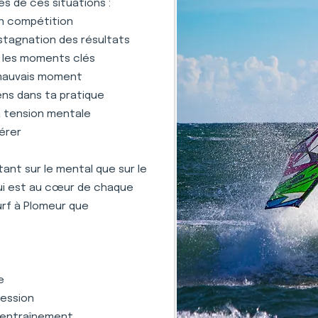
s de ces situations :
en compétition
stagnation des résultats
s les moments clés
 mauvais moment
ens dans ta pratique
la tension mentale
gérer
nt sur le mental que sur le
qui est au cœur de chaque
urf à Plomeur que
e
ression
 l'entraînement