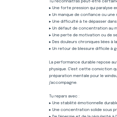
Tu reconnaîtras peut-être certaine
▸ Une forte pression qui paralyse 
▸ Un manque de confiance ou une 
▸ Une difficulté à te dépasser dan
▸ Un défaut de concentration au
▸ Une perte de motivation ou de s
▸ Des douleurs chroniques liées à 
▸ Un retour de blessure difficile à 
La performance durable repose auta
physique. C'est cette conviction 
préparation mentale pour le winds
j'accompagne.
Tu repars avec :
▸ Une stabilité émotionnelle durabl
▸ Une concentration solide sous p
▸ De l'énergie et de la régularité à