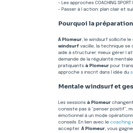
- Les approches COACHING SPORT 
- Passer à l action: plan clair et su
Pourquoi la préparation
À Plomeur
, le windsurf sollicite l
windsurf
 vacille, la technique se
aide à structurer: mieux gérer l a
demande de la régularité mentale 
pratiquants 
à Plomeur
 pour tran
approche s inscrit dans l idée du 
s
Mentale windsurf et gest
Les sessions 
à Plomeur
 changent 
consiste pas à “penser positif”, 
émotionnel à un mode opérationn
conseils. En lien avec le 
coaching
 
accepter. 
À Plomeur
, vous gagnez