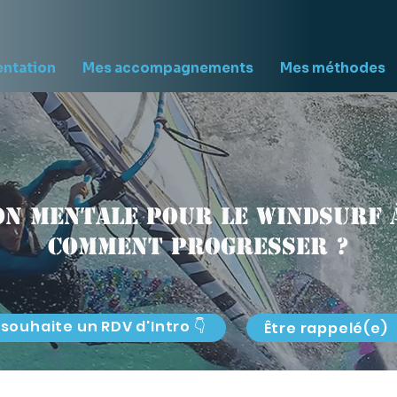
entation
Mes accompagnements
Mes méthodes
n mentale pour le windsurf 
comment progresser ?
 souhaite un RDV d'Intro 👇
Être rappelé(e)