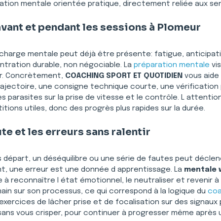
tion mentale orientée pratique, directement reliée aux sens
vant et pendant les sessions à Plomeur
a charge mentale peut déjà être présente: fatigue, anticipatio
ntration durable, non négociable. La 
préparation mentale
 vi
er. Concrètement, 
COACHING SPORT ET QUOTIDIEN
 vous aide
ajectoire, une consigne technique courte, une vérification 
 parasites sur la prise de vitesse et le contrôle. L attentio
itions utiles, donc des progrès plus rapides sur la durée.
te et les erreurs sans ralentir
s départ, un déséquilibre ou une série de fautes peut décle
ant, une erreur est une donnée d apprentissage. La 
mentale 
te à reconnaître l état émotionnel, le neutraliser et revenir 
ain sur son processus, ce qui correspond à la logique du 
coa
exercices de lâcher prise et de focalisation sur des signaux 
sans vous crisper, pour continuer à progresser même après u