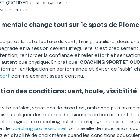
ET QUOTIDIEN pour progresser
ivi à Plomeur
 mentale change tout sur le spots de Plome
e corps et la tête: lecture du vent, timing, équilibre, décisions
 dégrade et la session devient irrégulière. C est précisément 
ttention, renforcer la confiance et relier effort et sensations
autant que physique. En pratique, 
COACHING SPORT ET QUO
sformer l anticipation en performance et éviter de “subir” 
port
 comme apprentissage continu.
ion des conditions: vent, houle, visibilité
vite: rafales, variations de direction, ambiance plus ou moin
mais à appliquer des repères décisionnels au bon moment. Le
el. La logique de coaching est d accompagner un processus
et le 
coaching professionnel
, on travaille des scénarios: quoi
 en stabilité de choix même quand les conditions bousculent l