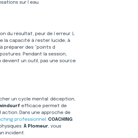
ations sur l eau.
n du résultat, peur de l erreur. L 
se la capacité à rester lucide, à 
 à préparer des “points d 
postures. Pendant la session, 
n devient un outil, pas une source 
ncher un cycle mental: déception, 
windsurf
 efficace permet de 
à l action. Dans une approche de 
ching professionnel
. 
COACHING 
physiques. 
À Plomeur
, vous 
n incident.