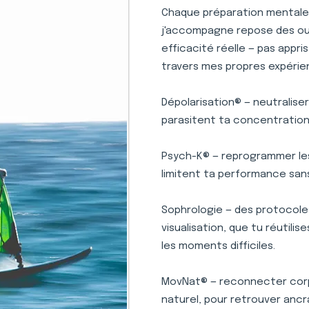
Chaque préparation mentale 
j'accompagne repose des outi
efficacité réelle — pas appr
travers mes propres expérie
Dépolarisation® — neutralise
parasitent ta concentration 
Psych-K® — reprogrammer le
limitent ta performance san
Sophrologie — des protocole
visualisation, que tu réutili
les moments difficiles.
MovNat® — reconnecter corp
naturel, pour retrouver ancr