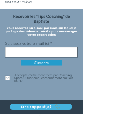
Mise à jour : 7/7/2026
Recevoir les "Tips Coaching" de
Baptiste
Vous recevrez un e-mail par mois sur lequel je
partage des vidéos et récits pour encourager
votre progression
Saisissez votre e-mail ici
S'inscrire
J'accepte d'être recontacté par Coaching
Sport & Quotidien, conformément aux lois
RGPD
Être rappelé(e)