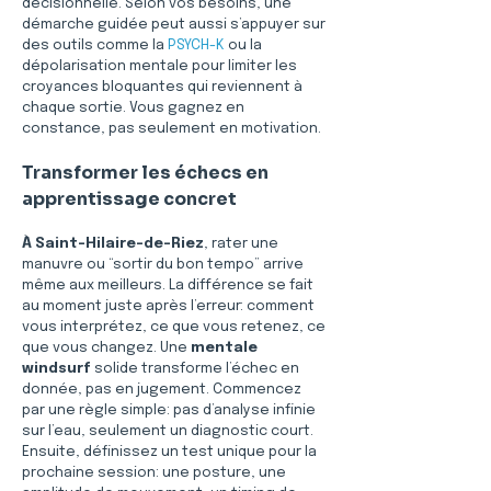
décisionnelle. Selon vos besoins, une 
démarche guidée peut aussi s’appuyer sur 
des outils comme la 
PSYCH-K
 ou la 
dépolarisation mentale pour limiter les 
croyances bloquantes qui reviennent à 
chaque sortie. Vous gagnez en 
constance, pas seulement en motivation.
Transformer les échecs en 
apprentissage concret
À Saint-Hilaire-de-Riez
, rater une 
manuvre ou “sortir du bon tempo” arrive 
même aux meilleurs. La différence se fait 
au moment juste après l’erreur: comment 
vous interprétez, ce que vous retenez, ce 
que vous changez. Une 
mentale 
windsurf
 solide transforme l’échec en 
donnée, pas en jugement. Commencez 
par une règle simple: pas d’analyse infinie 
sur l’eau, seulement un diagnostic court. 
Ensuite, définissez un test unique pour la 
prochaine session: une posture, une 