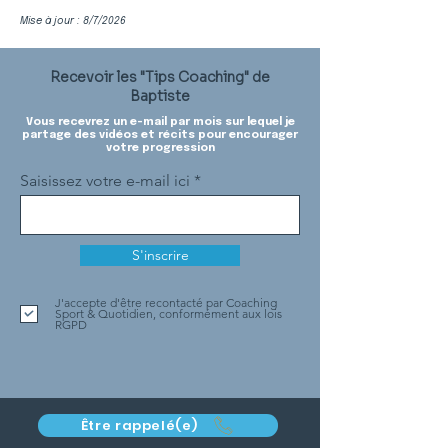
Mise à jour : 8/7/2026
Recevoir les "Tips Coaching" de
Baptiste
Vous recevrez un e-mail par mois sur lequel je
partage des vidéos et récits pour encourager
votre progression
Saisissez votre e-mail ici
S'inscrire
J'accepte d'être recontacté par Coaching
Sport & Quotidien, conformément aux lois
RGPD
Être rappelé(e)