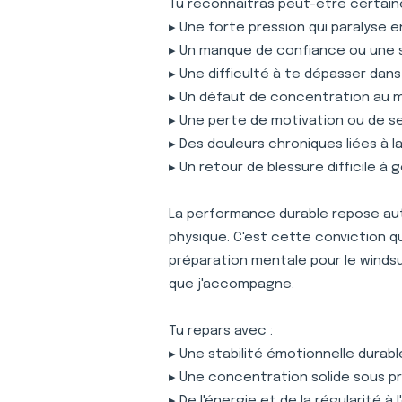
Tu reconnaîtras peut-être certaine
▸ Une forte pression qui paralyse 
▸ Un manque de confiance ou une 
▸ Une difficulté à te dépasser dan
▸ Un défaut de concentration au
▸ Une perte de motivation ou de s
▸ Des douleurs chroniques liées à 
▸ Un retour de blessure difficile à 
La performance durable repose auta
physique. C'est cette conviction 
préparation mentale pour le windsu
que j'accompagne.
Tu repars avec :
▸ Une stabilité émotionnelle durabl
▸ Une concentration solide sous p
▸ De l'énergie et de la régularité à