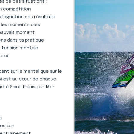
s de ces situations :
en compétition
stagnation des résultats
s les moments clés
 mauvais moment
ens dans ta pratique
la tension mentale
gérer
nt sur le mental que sur le
qui est au cœur de chaque
rf à Saint-Palais-sur-Mer
e
ression
 l'entraînement