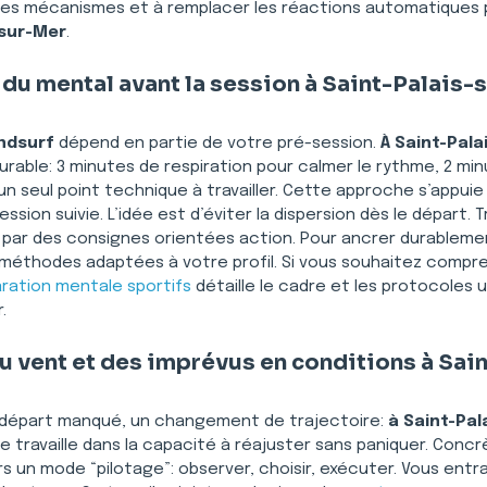
r ces mécanismes et à remplacer les réactions automatiques 
-sur-Mer
.
 du mental avant la session à Saint-Palais-
ndsurf
 dépend en partie de votre pré-session. 
À Saint-Pala
rable: 3 minutes de respiration pour calmer le rythme, 2 minu
 un seul point technique à travailler. Cette approche s’appuie 
sion suivie. L’idée est d’éviter la dispersion dès le départ. T
 par des consignes orientées action. Pour ancrer durablemen
 méthodes adaptées à votre profil. Si vous souhaitez compr
ration mentale sportifs
 détaille le cadre et les protocoles u
.
du vent et des imprévus en conditions à Sa
n départ manqué, un changement de trajectoire: 
à Saint-Pal
se travaille dans la capacité à réajuster sans paniquer. Con
 un mode “pilotage”: observer, choisir, exécuter. Vous entra