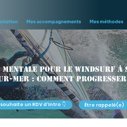
entation
Mes accompagnements
Mes méthodes
 mentale pour le windsurf à S
ur-Mer : comment progresser
 souhaite un RDV d'Intro 👇
Être rappelé(e)