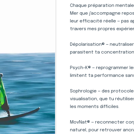
Chaque préparation mentale p
Mer que j'accompagne repose 
leur efficacité réelle — pas 
travers mes propres expérie
Dépolarisation® — neutralise
parasitent ta concentration 
Psych-K® — reprogrammer le
limitent ta performance san
Sophrologie — des protocole
visualisation, que tu réutili
les moments difficiles.
MovNat® — reconnecter corp
naturel, pour retrouver ancr