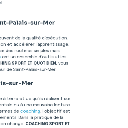
N
int-Palais-sur-Mer
ouvent de la qualité d’exécution. 
ion et accélérer l’apprentissage, 
par des routines simples mais 
e
 est un ensemble d’outils utiles 
HING SPORT ET QUOTIDIEN
, vous 
r de Saint-Palais-sur-Mer.
ais-sur-Mer
à terre et ce qu’ils réalisent sur 
mentale ou à une mauvaise lecture 
termes de 
coaching
, l’objectif est 
ments. Dans la pratique de la 
tion change. 
COACHING SPORT ET 