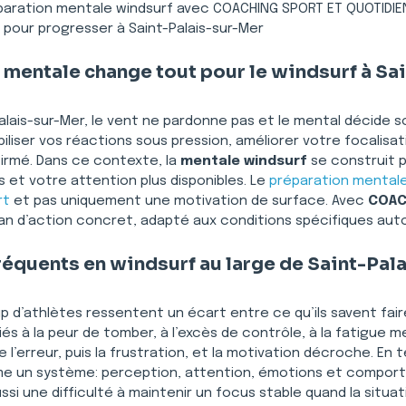
paration mentale windsurf avec COACHING SPORT ET QUOTIDIE
 pour progresser à Saint-Palais-sur-Mer
 mentale change tout pour le windsurf à Sa
Palais-sur-Mer, le vent ne pardonne pas et le mental décide s
iliser vos réactions sous pression, améliorer votre focalisat
rmé. Dans ce contexte, la 
mentale windsurf
 se construit 
 et votre attention plus disponibles. Le 
préparation mental
rt
 et pas uniquement une motivation de surface. Avec 
COAC
n d’action concret, adapté aux conditions spécifiques autou
équents en windsurf au large de Saint-Pal
 d’athlètes ressentent un écart entre ce qu’ils savent faire 
iés à la peur de tomber, à l’excès de contrôle, à la fatigue 
 l’erreur, puis la frustration, et la motivation décroche. En 
me un système: perception, attention, émotions et comporte
ssi une difficulté à maintenir un focus stable quand la situa