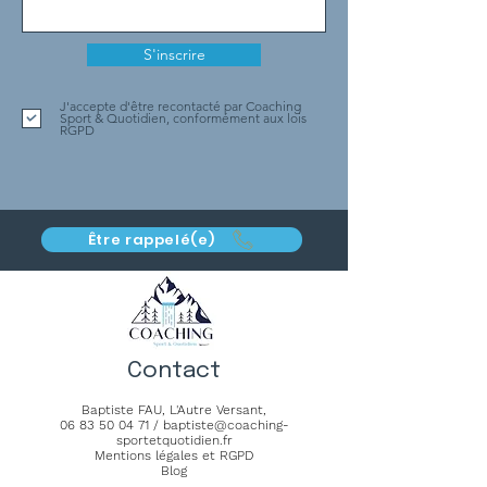
S'inscrire
J'accepte d'être recontacté par Coaching
Sport & Quotidien, conformément aux lois
RGPD
Être rappelé(e)
Contact
Baptiste FAU,
L'Autre Versant
,
06 83 50 04 71
/
baptiste@coaching-
sportetquotidien.fr
Mentions légales et RGPD
Blog