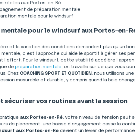
ns réelles aux Portes-en-Ré
mpagnement de préparation mentale
paration mentale pour le windsurf
 mentale pour le windsurf aux Portes-en-Ré 
umière et la variation des conditions demandent plus qu un bo
mentale, c est l approche qui aide le sportif à gérer ses pe
 l effort. Pour le windsurf, cette stabilité accélère l app
que de 
préparation mentale
, on travaille sur ce que vous con
us. Chez 
COACHING SPORT ET QUOTIDIEN
, nous utilisons un
ession mesurable et durable, y compris quand la baie change
et sécuriser vos routines avant la session
pratique 
aux Portes-en-Ré
, votre niveau de tension peut soi
eurs de placement, une baisse d engagement casse la continu
indsurf aux Portes-en-Ré
 devient un levier de performance