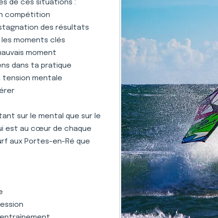
s de ces situations :
en compétition
stagnation des résultats
s les moments clés
 mauvais moment
ens dans ta pratique
la tension mentale
gérer
nt sur le mental que sur le
qui est au cœur de chaque
urf aux Portes-en-Ré que
e
ression
 l'entraînement