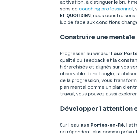
activation, à distinguer le bruit m
sens de 
coaching professionnel
,
ET QUOTIDIEN
, nous construisons 
lucide face aux conditions chang
Construire une mentale 
Progresser au windsurf 
aux Port
qualité du feedback et la consta
hiérarchisés et alignés sur vos 
observable: tenir l angle, stabilis
de la progression, vous transform
plan mental comme un plan d entr
travail, vous pouvez aussi explorer
Développer l attention et
Sur l eau 
aux Portes-en-Ré
, l a
ne répondent plus comme prévu. L 