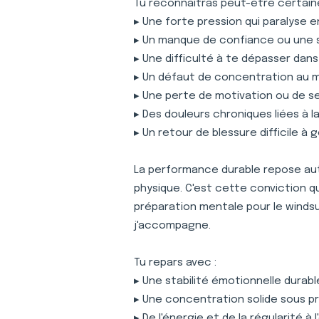
Tu reconnaîtras peut-être certaine
▸ Une forte pression qui paralyse 
▸ Un manque de confiance ou une 
▸ Une difficulté à te dépasser dan
▸ Un défaut de concentration au
▸ Une perte de motivation ou de s
▸ Des douleurs chroniques liées à 
▸ Un retour de blessure difficile à 
La performance durable repose auta
physique. C'est cette conviction 
préparation mentale pour le winds
j'accompagne.
Tu repars avec :
▸ Une stabilité émotionnelle durabl
▸ Une concentration solide sous p
▸ De l'énergie et de la régularité à