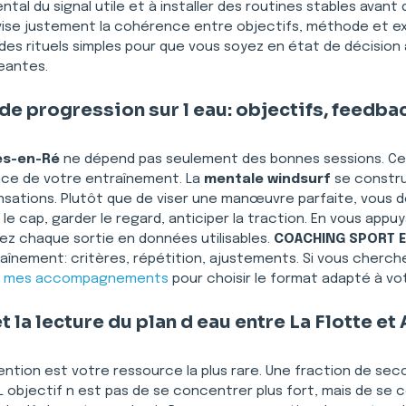
ental du signal utile et à installer des routines stables avant 
 vise justement la cohérence entre objectifs, méthode et e
des rituels simples pour que vous soyez en état de décision
eantes.
de progression sur l eau: objectifs, feedba
es-en-Ré
 ne dépend pas seulement des bonnes sessions. Ce qu
nce de votre entraînement. La 
mentale windsurf
 se constru
sensations. Plutôt que de viser une manœuvre parfaite, vous
er le cap, garder le regard, anticiper la traction. En vous app
ez chaque sortie en données utilisables. 
COACHING SPORT E
aînement: critères, répétition, ajustements. Si vous cherc
 
mes accompagnements
 pour choisir le format adapté à vo
 la lecture du plan d eau entre La Flotte et 
ttention est votre ressource la plus rare. Une fraction de seco
objectif n est pas de se concentrer plus fort, mais de se c