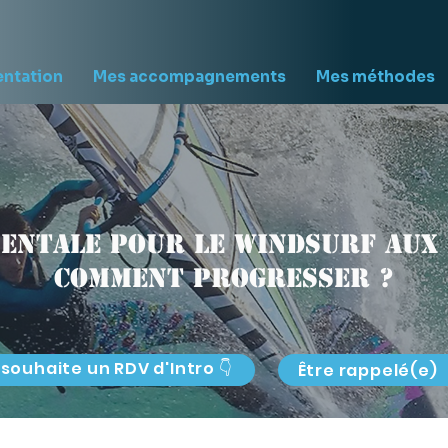
entation
Mes accompagnements
Mes méthodes
entale pour le windsurf aux 
comment progresser ?
 souhaite un RDV d'Intro 👇
Être rappelé(e)