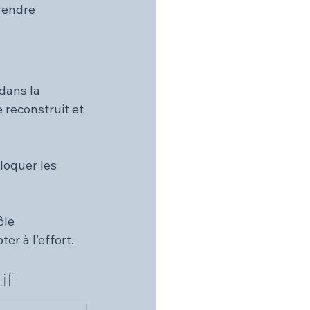
rendre 
dans la 
 reconstruit et 
loquer les 
ôle 
er à l’effort.
if