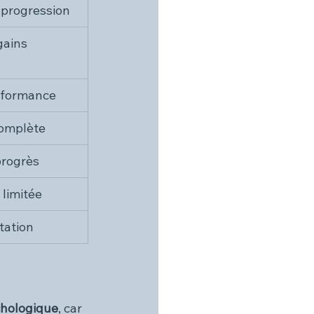
 progression
gains
rformance
complète
progrès
 limitée
ptation
hologique
, car 