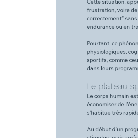
Cette situation, app
frustration, voire d
correctement” sans 
endurance ou en tr
Pourtant, ce phénom
physiologiques, cog
sportifs, comme ceu
dans leurs programm
Le plateau sp
Le corps humain est
économiser de l’éner
s’habitue très rapid
Au début d’un progr
stimulus, mais aprè