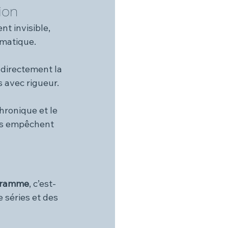
ion
nt invisible, 
ématique.
 directement la 
 avec rigueur.
hronique et le 
ls empêchent 
gramme
, c’est-
 séries et des 