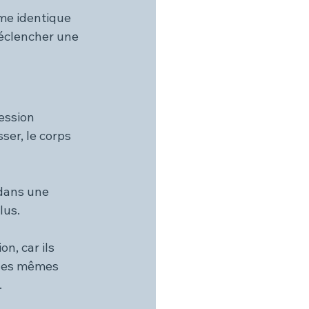
mme identique 
déclencher une 
ession 
ser, le corps 
dans une 
lus.
n, car ils 
 les mêmes 
.