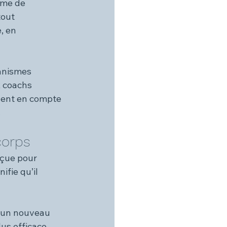
rme de 
tout 
, en 
anismes 
x coachs 
nent en compte 
.
corps
nçue pour 
fie qu’il 
 un nouveau 
s efficace, 