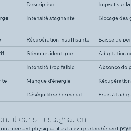
Description
Impact sur la
rge 
Intensité stagnante
Blocage des 
e
Récupération insuffisante
Baisse de pe
if
Stimulus identique
Adaptation 
Intensité trop faible
Absence de 
nte
Manque d’énergie
Récupération
Déséquilibre hormonal
Frein à l’ada
ental dans la stagnation
s uniquement physique, il est aussi profondément 
psyc