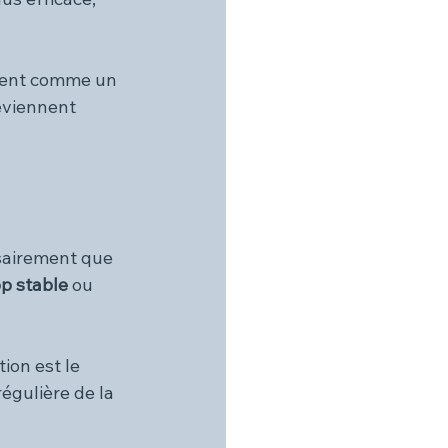
ivent comme un 
viennent 
 
sairement que 
op stable
 ou 
ion est le 
égulière de la 