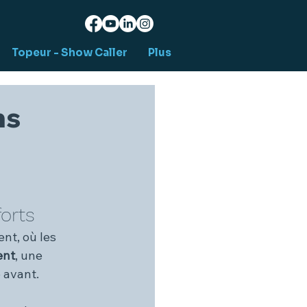
Topeur - Show Caller
Plus
ns
orts
nt, où les 
ent
, une 
 avant.