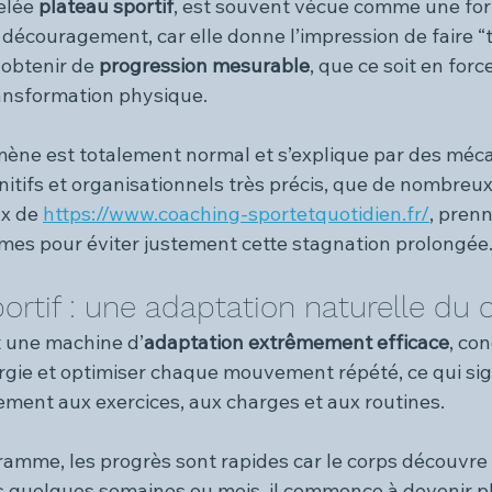
elée 
plateau sportif
, est souvent vécue comme une fo
e découragement, car elle donne l’impression de faire “
obtenir de 
progression mesurable
, que ce soit en force
ansformation physique.
ène est totalement normal et s’explique par des méc
nitifs et organisationnels très précis, que de nombreu
x de 
https://www.coaching-sportetquotidien.fr/
, pren
es pour éviter justement cette stagnation prolongée
ortif : une adaptation naturelle du 
 une machine d’
adaptation extrêmement efficace
, co
gie et optimiser chaque mouvement répété, ce qui signi
ement aux exercices, aux charges et aux routines.
amme, les progrès sont rapides car le corps découvre
s quelques semaines ou mois, il commence à devenir plu