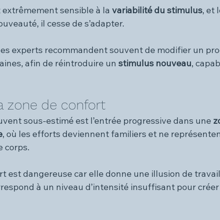
 extrêmement sensible à la 
variabilité du stimulus
, et 
uveauté, il cesse de s’adapter.
e les experts recommandent souvent de modifier un p
aines, afin de réintroduire un 
stimulus nouveau
, capab
a zone de confort
uvent sous-estimé est l’entrée progressive dans une 
z
e
, où les efforts deviennent familiers et ne représenten
e corps.
t est dangereuse car elle donne une illusion de travail 
orrespond à un niveau d’intensité insuffisant pour crée