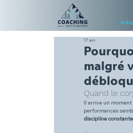
Prés
17 avr.
Pourquo
malgré v
débloque
Quand le cor
Il arrive un moment 
performances sembl
discipline constante