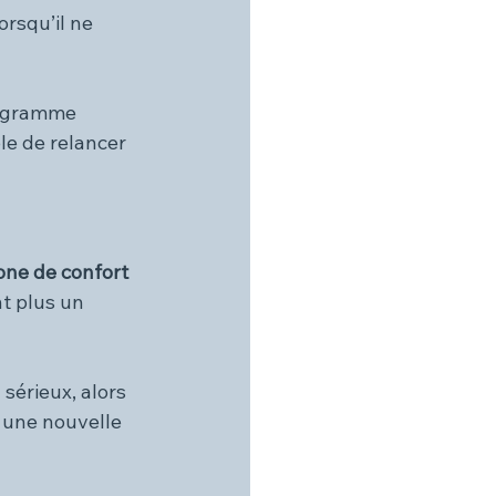
lorsqu’il ne 
rogramme 
le de relancer 
one de confort 
t plus un 
sérieux, alors 
r une nouvelle 