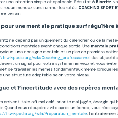
arer une intention simple et applicable. Résultat 
à Biarritz
: v
us recommencez sans ruminer les ratés. 
COACHING SPORT ET
ée terrain.
pour une ment ale pratique surf régulière à
iarritz ne dépend pas uniquement du calendrier ou de la météo
conditions mentales avant chaque sortie. Une 
mentale prat
hysique, une consigne mentale et un plan de première action
//fr.wikipedia.org/wiki/Coaching_professionnel
: des objectif
ne devient un signal pour votre système nerveux et vous évit
rmet de travailler les mêmes fondamentaux même lorsque le
e une structure adaptable selon votre niveau.
tigue et l’incertitude avec des repères ment
urs arrivent: take off mal calé, priorité mal jugée, énergie qui
dir. Quand vous récupérez vite après un échec, vous réessay
s://fr.wikipedia.org/wiki/Préparation_mentale
, l entraînement