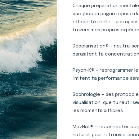
Chaque préparation mentale p
que j'accompagne repose des 
efficacité réelle — pas appr
travers mes propres expérie
Dépolarisation® — neutralise
parasitent ta concentration 
Psych-K® — reprogrammer le
limitent ta performance san
Sophrologie — des protocole
visualisation, que tu réutili
les moments difficiles.
MovNat® — reconnecter corp
naturel, pour retrouver ancr