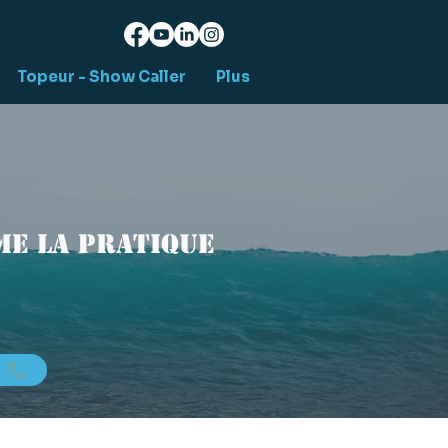
Topeur - Show Caller
Plus
e la pratique