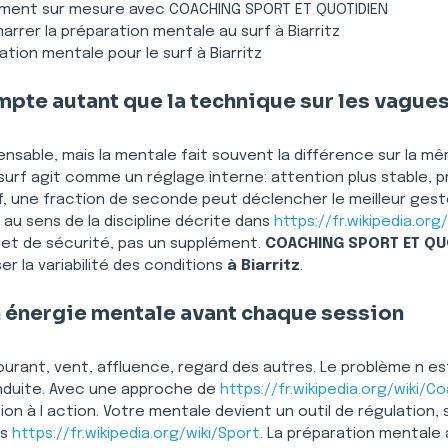
ment sur mesure avec COACHING SPORT ET QUOTIDIEN
marrer la préparation mentale au surf à Biarritz
ation mentale pour le surf à Biarritz
pte autant que la technique sur les vagues
pensable, mais la mentale fait souvent la différence sur la m
urf agit comme un réglage interne: attention plus stable, pri
urf, une fraction de seconde peut déclencher le meilleur ges
 au sens de la discipline décrite dans 
https://fr.wikipedia.o
et de sécurité, pas un supplément. 
COACHING SPORT ET QU
 la variabilité des conditions 
à Biarritz
.
n énergie mentale avant chaque session
courant, vent, affluence, regard des autres. Le problème n est
onduite. Avec une approche de 
https://fr.wikipedia.org/wiki/C
on à l action. Votre mentale devient un outil de régulation, si
s 
https://fr.wikipedia.org/wiki/Sport
. La préparation mentale a