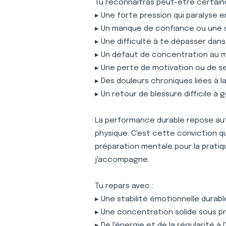
Tu reconnaîtras peut-être certaine
▸ Une forte pression qui paralyse 
▸ Un manque de confiance ou une 
▸ Une difficulté à te dépasser dan
▸ Un défaut de concentration au
▸ Une perte de motivation ou de s
▸ Des douleurs chroniques liées à 
▸ Un retour de blessure difficile à 
La performance durable repose auta
physique. C'est cette conviction 
préparation mentale pour la pratiqu
j'accompagne.
Tu repars avec :
▸ Une stabilité émotionnelle durabl
▸ Une concentration solide sous p
▸ De l'énergie et de la régularité à