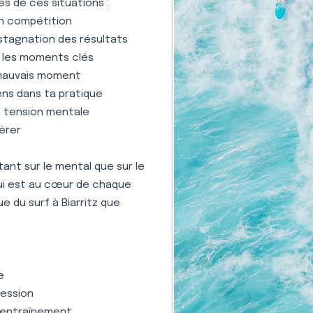
s de ces situations :
en compétition
stagnation des résultats
s les moments clés
 mauvais moment
ens dans ta pratique
la tension mentale
gérer
nt sur le mental que sur le
qui est au cœur de chaque
e du surf à Biarritz que
e
ression
 l'entraînement