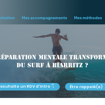
entation
Mes accompagnements
Mes méthodes
réparation mentale transform
du surf à Biarritz ?
 souhaite un RDV d'Intro 👇
Être rappelé(e)