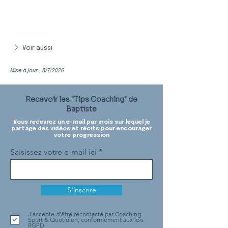
Voir aussi
Mise à jour : 8/7/2026
Recevoir les "Tips Coaching" de
Baptiste
Vous recevrez un e-mail par mois sur lequel je
partage des vidéos et récits pour encourager
votre progression
Saisissez votre e-mail ici
S'inscrire
J'accepte d'être recontacté par Coaching
Sport & Quotidien, conformément aux lois
RGPD