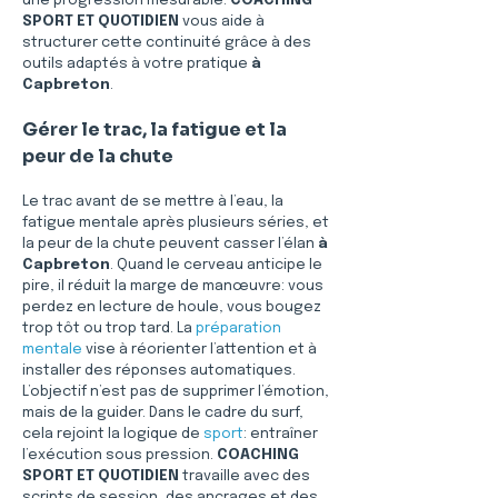
une progression mesurable. 
COACHING 
SPORT ET QUOTIDIEN
 vous aide à 
structurer cette continuité grâce à des 
outils adaptés à votre pratique 
à 
Capbreton
.
Gérer le trac, la fatigue et la 
peur de la chute
Le trac avant de se mettre à l’eau, la 
fatigue mentale après plusieurs séries, et 
la peur de la chute peuvent casser l’élan 
à 
Capbreton
. Quand le cerveau anticipe le 
pire, il réduit la marge de manœuvre: vous 
perdez en lecture de houle, vous bougez 
trop tôt ou trop tard. La 
préparation 
mentale
 vise à réorienter l’attention et à 
installer des réponses automatiques. 
L’objectif n’est pas de supprimer l’émotion, 
mais de la guider. Dans le cadre du surf, 
cela rejoint la logique de 
sport
: entraîner 
l’exécution sous pression. 
COACHING 
SPORT ET QUOTIDIEN
 travaille avec des 
scripts de session, des ancrages et des 