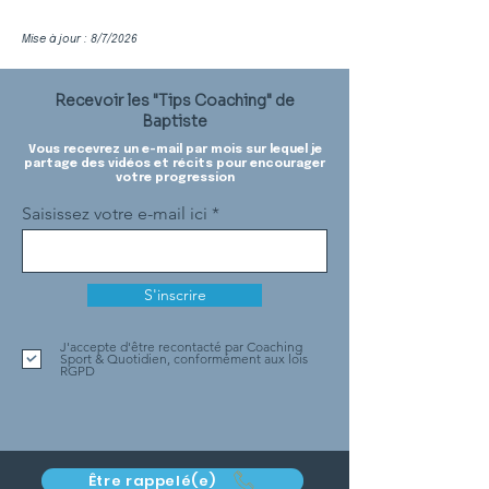
Mise à jour : 8/7/2026
Recevoir les "Tips Coaching" de
Baptiste
Vous recevrez un e-mail par mois sur lequel je
partage des vidéos et récits pour encourager
votre progression
Saisissez votre e-mail ici
S'inscrire
J'accepte d'être recontacté par Coaching
Sport & Quotidien, conformément aux lois
RGPD
Être rappelé(e)