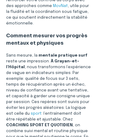
renforcer votre contrôle du corps avec 
des approches comme 
MovNat
, utile pour 
la fluidité et la coordination sous fatigue, 
ce qui soutient indirectement la stabilité 
émotionnelle.
Comment mesurer vos progrès 
mentaux et physiques
Sans mesure, la 
mentale pratique surf
reste une impression. 
À Grayan-et-
l'Hôpital
, nous transformons l’expérience 
de vague en indicateurs simples. Par 
exemple: qualité de focus sur 3 sets, 
temps de récupération après un échec, 
niveau de confiance avant une tentative, 
et capacité à garder une consigne unique 
par session. Ces repères sont suivis pour 
éviter les progrès aléatoires. La logique 
est celle du 
sport
: l’entraînement doit 
être répétable et ajustable. Chez 
COACHING SPORT ET QUOTIDIEN
, on 
combine suivi mental et routine physique 
pour que le mental soutienne le corps. En 