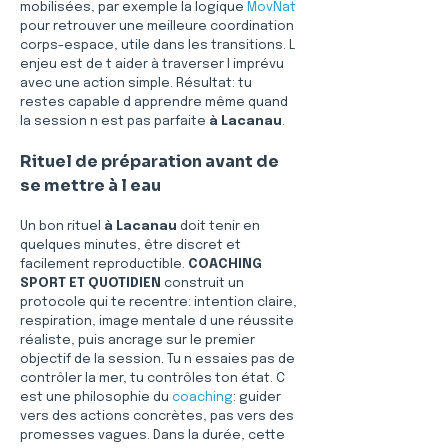
mobilisées, par exemple la logique 
MovNat
pour retrouver une meilleure coordination 
corps-espace, utile dans les transitions. L 
enjeu est de t aider à traverser l imprévu 
avec une action simple. Résultat: tu 
restes capable d apprendre même quand 
la session n est pas parfaite 
à Lacanau
.
Rituel de préparation avant de 
se mettre à l eau
Un bon rituel 
à Lacanau
 doit tenir en 
quelques minutes, être discret et 
facilement reproductible. 
COACHING 
SPORT ET QUOTIDIEN
 construit un 
protocole qui te recentre: intention claire, 
respiration, image mentale d une réussite 
réaliste, puis ancrage sur le premier 
objectif de la session. Tu n essaies pas de 
contrôler la mer, tu contrôles ton état. C 
est une philosophie du 
coaching
: guider 
vers des actions concrètes, pas vers des 
promesses vagues. Dans la durée, cette 