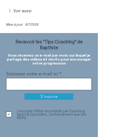
Voir aussi
Mise à jour : 8/7/2026
Recevoir les "Tips Coaching" de
Baptiste
Vous recevrez un e-mail par mois sur lequel je
partage des vidéos et récits pour encourager
votre progression
Saisissez votre e-mail ici
S'inscrire
J'accepte d'être recontacté par Coaching
Sport & Quotidien, conformément aux lois
RGPD