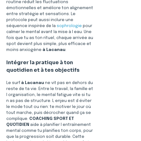
routine réduit les fluctuations 
émotionnelles et améliore ton alignement 
entre stratégie et sensations. Le 
protocole peut aussi inclure une 
séquence inspirée de la 
sophrologie
 pour 
calmer le mental avant la mise à l eau. Une 
fois que tu as ton rituel, chaque arrivée au 
spot devient plus simple, plus efficace et 
moins anxiogène 
à Lacanau
.
Intégrer la pratique à ton 
quotidien et à tes objectifs
Le surf 
à Lacanau
 ne vit pas en dehors du 
reste de ta vie. Entre le travail, la famille et 
l organisation, le mental fatigue vite si tu 
n as pas de structure. L enjeu est d éviter 
le mode tout ou rien: te motiver le jour où 
tout marche, puis décrocher quand ça se 
complique. 
COACHING SPORT ET 
QUOTIDIEN
 aide à planifier l entraînement 
mental comme tu planifies ton corps, pour 
que la progression soit durable. Cette 