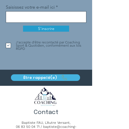
Saisissez votre e-mail ici
S'inscrire
J'accepte d'être recontacté par Coaching
Sport & Quotidien, conformément aux lois
RGPD
Être rappelé(e)
Contact
Baptiste FAU,
L'Autre Versant
,
06 83 50 04 71
/
baptiste@coaching-