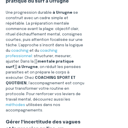
pratique du surf à Urrugne
Une progression durable 
à Urrugne
 se 
construit avec un cadre simple et 
répétable. La préparation mentale 
commence avant la plage: objectif clair, 
rituel d’échauffement mental, consignes 
courtes, puis attention focalisée sur une 
tâche. L’approche s’inscrit dans la logique 
du 
coaching
 et du 
coaching 
professionnel
: structurer, mesurer, 
ajuster. Dans la [[
mentale pratique 
surf
]] 
à Urrugne
, on réduit les pensées 
parasites et on prépare le corps à 
exécuter. Chez 
COACHING SPORT ET 
QUOTIDIEN
, l’accompagnement est conçu 
pour transformer votre routine en 
protocole. Pour renforcer vos leviers de 
travail mental, découvrez aussi les 
méthodes
 utilisées dans nos 
accompagnements. 
Gérer l’incertitude des vagues 