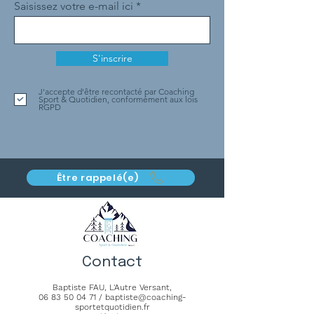
Saisissez votre e-mail ici
S'inscrire
J'accepte d'être recontacté par Coaching
Sport & Quotidien, conformément aux lois
RGPD
Être rappelé(e)
Contact
Baptiste FAU,
L'Autre Versant
,
06 83 50 04 71
/
baptiste@coaching-
sportetquotidien.fr