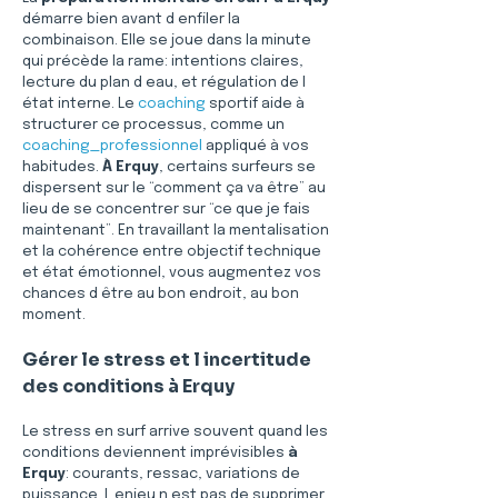
démarre bien avant d enfiler la 
combinaison. Elle se joue dans la minute 
qui précède la rame: intentions claires, 
lecture du plan d eau, et régulation de l 
état interne. Le 
coaching
 sportif aide à 
structurer ce processus, comme un 
coaching_professionnel
 appliqué à vos 
habitudes. 
À Erquy
, certains surfeurs se 
dispersent sur le “comment ça va être” au 
lieu de se concentrer sur “ce que je fais 
maintenant”. En travaillant la mentalisation 
et la cohérence entre objectif technique 
et état émotionnel, vous augmentez vos 
chances d être au bon endroit, au bon 
moment. 
Gérer le stress et l incertitude 
des conditions à Erquy
Le stress en surf arrive souvent quand les 
conditions deviennent imprévisibles 
à 
Erquy
: courants, ressac, variations de 
puissance. L enjeu n est pas de supprimer 