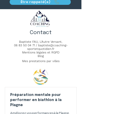
Être rappelé(e)
Contact
Baptiste FAU,
L'Autre Versant
,
06 83 50 04 71
/
baptiste@coaching-
sportetquotidien.fr
Mentions légales et RGPD
Blog
Mes prestations par villes
Préparation mentale pour
performer en biathlon à la
Plagne
Améliorez vos performances à la Plagne.