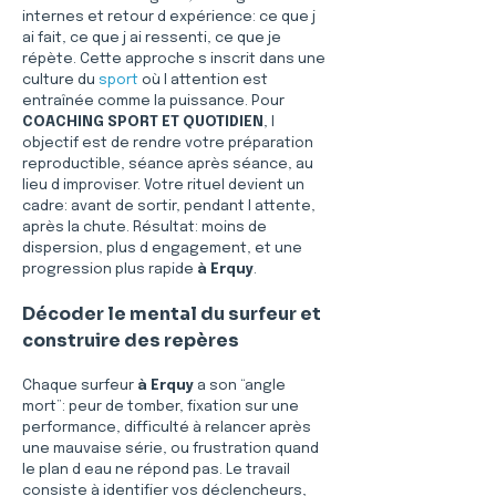
internes et retour d expérience: ce que j 
ai fait, ce que j ai ressenti, ce que je 
répète. Cette approche s inscrit dans une 
culture du 
sport
 où l attention est 
entraînée comme la puissance. Pour 
COACHING SPORT ET QUOTIDIEN
, l 
objectif est de rendre votre préparation 
reproductible, séance après séance, au 
lieu d improviser. Votre rituel devient un 
cadre: avant de sortir, pendant l attente, 
après la chute. Résultat: moins de 
dispersion, plus d engagement, et une 
progression plus rapide 
à Erquy
. 
Décoder le mental du surfeur et 
construire des repères
Chaque surfeur 
à Erquy
 a son “angle 
mort”: peur de tomber, fixation sur une 
performance, difficulté à relancer après 
une mauvaise série, ou frustration quand 
le plan d eau ne répond pas. Le travail 
consiste à identifier vos déclencheurs, 