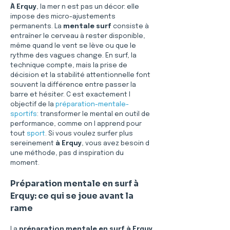
À Erquy
, la mer n est pas un décor: elle 
impose des micro-ajustements 
permanents. La 
mentale surf
 consiste à 
entraîner le cerveau à rester disponible, 
même quand le vent se lève ou que le 
rythme des vagues change. En surf, la 
technique compte, mais la prise de 
décision et la stabilité attentionnelle font 
souvent la différence entre passer la 
barre et hésiter. C est exactement l 
objectif de la 
préparation-mentale-
sportifs
: transformer le mental en outil de 
performance, comme on l apprend pour 
tout 
sport
. Si vous voulez surfer plus 
sereinement 
à Erquy
, vous avez besoin d 
une méthode, pas d inspiration du 
moment. 
Préparation mentale en surf à 
Erquy: ce qui se joue avant la 
rame
La 
préparation mentale en surf à Erquy