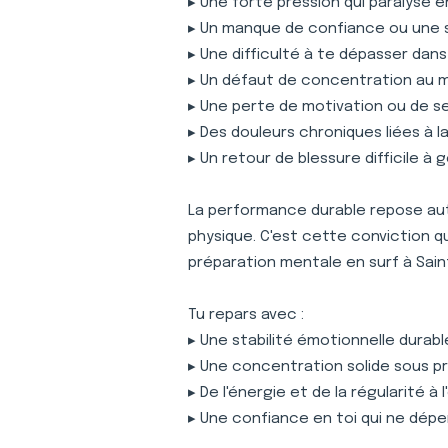
▸ Une forte pression qui paralyse 
▸ Un manque de confiance ou une 
▸ Une difficulté à te dépasser dan
▸ Un défaut de concentration au
▸ Une perte de motivation ou de s
▸ Des douleurs chroniques liées à 
▸ Un retour de blessure difficile à 
La performance durable repose auta
physique. C'est cette conviction 
préparation mentale en surf à Sai
Tu repars avec :
▸ Une stabilité émotionnelle durabl
▸ Une concentration solide sous p
▸ De l'énergie et de la régularité à
▸ Une confiance en toi qui ne dépe