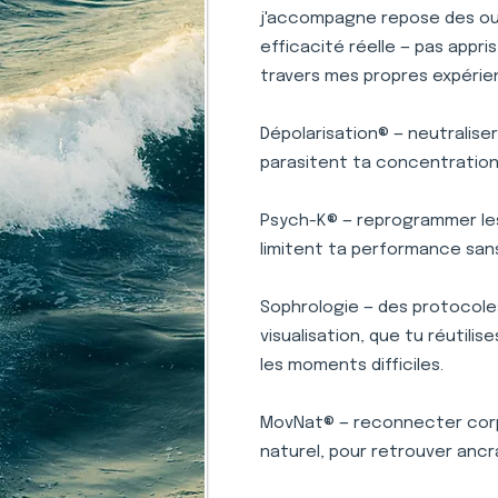
j'accompagne repose des outi
efficacité réelle — pas appr
travers mes propres expérie
Dépolarisation® — neutralise
parasitent ta concentration 
Psych-K® — reprogrammer le
limitent ta performance san
Sophrologie — des protocole
visualisation, que tu réutili
les moments difficiles.
MovNat® — reconnecter corp
naturel, pour retrouver ancr