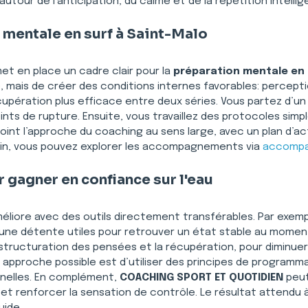
autour de l’anticipation, du calme et de la répétition intellig
 mentale en surf à Saint-Malo
met en place un cadre clair pour la 
préparation mentale en 
, mais de créer des conditions internes favorables: percepti
cupération plus efficace entre deux séries. Vous partez d’un
nts de rupture. Ensuite, vous travaillez des protocoles simpl
joint l’approche du coaching au sens large, avec un plan d’acti
 loin, vous pouvez explorer les accompagnements via 
accomp
 gagner en confiance sur l'eau
méliore avec des outils directement transférables. Par exem
t une détente utiles pour retrouver un état stable au moment 
la restructuration des pensées et la récupération, pour diminu
 approche possible est d’utiliser des principes de program
nelles. En complément, 
COACHING SPORT ET QUOTIDIEN
 peu
 et renforcer la sensation de contrôle. Le résultat attendu 