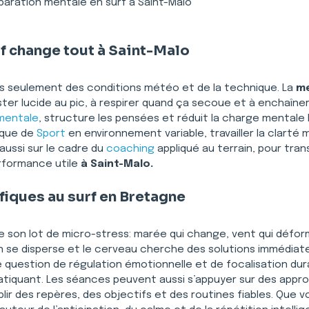
paration mentale en surf à Saint-Malo
rf change tout à Saint-Malo
as seulement des conditions météo et de la technique. La 
me
er lucide au pic, à respirer quand ça secoue et à enchaîner
mentale
, structure les pensées et réduit la charge mentale l
ique de 
Sport
 en environnement variable, travailler la clart
ussi sur le cadre du 
coaching
 appliqué au terrain, pour tra
erformance utile 
à Saint-Malo.
fiques au surf en Bretagne
son lot de micro-stress: marée qui change, vent qui déforme l
n se disperse et le cerveau cherche des solutions immédiates,
 question de régulation émotionnelle et de focalisation durab
pratiquant. Les séances peuvent aussi s’appuyer sur des app
blir des repères, des objectifs et des routines fiables. Que