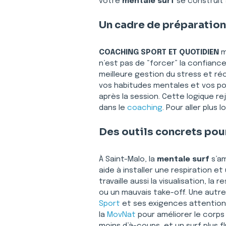
votre 
mentale surf
 se construit 
Un cadre de préparation
COACHING SPORT ET QUOTIDIEN
 
n’est pas de “forcer” la confiance
meilleure gestion du stress et ré
vos habitudes mentales et vos poi
après la session. Cette logique re
dans le 
coaching
. Pour aller plus
Des outils concrets pour
À Saint-Malo, la 
mentale surf
 s’a
aide à installer une respiration e
travaille aussi la visualisation, 
ou un mauvais take-off. Une autre
Sport
 et ses exigences attention
la 
MovNat
 pour améliorer le corps