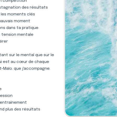
en compétition
stagnation des résultats
s les moments clés
 mauvais moment
ens dans ta pratique
la tension mentale
gérer
nt sur le mental que sur le
qui est au cœur de chaque
nt-Malo. que j'accompagne.
e
ression
 l'entraînement
nd plus des résultats