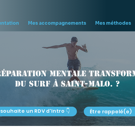
entation
Mes accompagnements
Mes méthodes
réparation mentale transform
du surf à Saint-Malo. ?
 souhaite un RDV d'Intro 👇
Être rappelé(e)