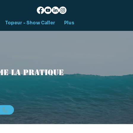
Topeur - Show Caller
Plus
e la pratique