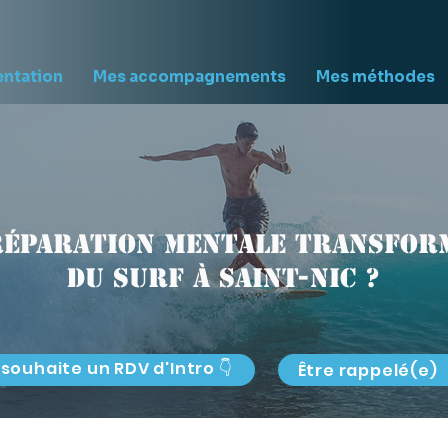
entation
Mes accompagnements
Mes méthodes
réparation mentale transform
du surf à Saint-Nic ?
 souhaite un RDV d'Intro 👇
Être rappelé(e)