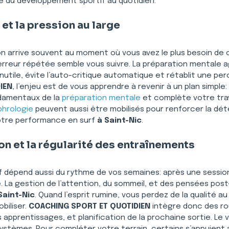
e du développement sportif au quotidien.
 et la pression au large
ion arrive souvent au moment où vous avez le plus besoin de cla
 erreur répétée semble vous suivre. La préparation mentale
n inutile, évite l’auto-critique automatique et rétablit une pe
IEN
, l’enjeu est de vous apprendre à revenir à un plan simple: 
damentaux de la 
préparation mentale
 et complète votre trav
phrologie
 peuvent aussi être mobilisés pour renforcer la dét
otre performance en surf 
à Saint-Nic
.
on et la régularité des entraînements
rf dépend aussi du rythme de vos semaines: après une session
. La gestion de l’attention, du sommeil, et des pensées post
Saint-Nic
. Quand l’esprit rumine, vous perdez de la qualité a
iliser. 
COACHING SPORT ET QUOTIDIEN
 intègre donc des rou
apprentissages, et planification de la prochaine sortie. Le v