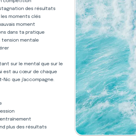
en compétition
stagnation des résultats
s les moments clés
 mauvais moment
ens dans ta pratique
la tension mentale
gérer
nt sur le mental que sur le
qui est au cœur de chaque
nt-Nic que j'accompagne.
e
ression
 l'entraînement
nd plus des résultats