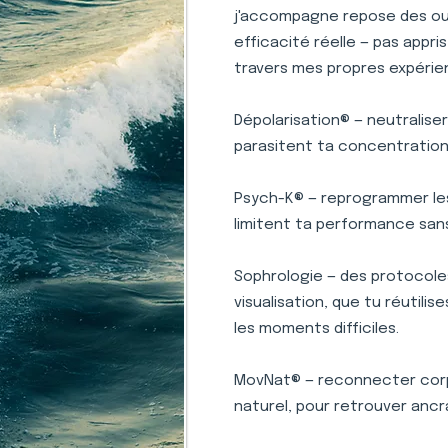
j'accompagne repose des outi
efficacité réelle — pas appr
travers mes propres expérie
Dépolarisation® — neutralise
parasitent ta concentration 
Psych-K® — reprogrammer le
limitent ta performance san
Sophrologie — des protocole
visualisation, que tu réutili
les moments difficiles.
MovNat® — reconnecter corp
naturel, pour retrouver ancr