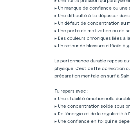
▸ Une forte pression qui paralyse 
▸ Un manque de confiance ou une 
▸ Une difficulté à te dépasser dan
▸ Un défaut de concentration au
▸ Une perte de motivation ou de s
▸ Des douleurs chroniques liées à 
▸ Un retour de blessure difficile à 
La performance durable repose auta
physique. C'est cette conviction 
préparation mentale en surf à Sai
Tu repars avec :
▸ Une stabilité émotionnelle durabl
▸ Une concentration solide sous p
▸ De l'énergie et de la régularité à
▸ Une confiance en toi qui ne dépe