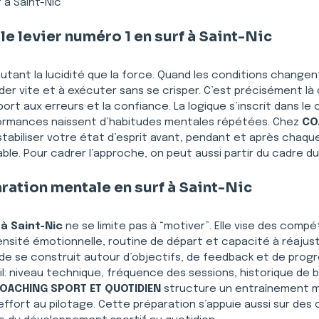
 à Saint-Nic
le levier numéro 1 en surf à Saint-Nic
utant la lucidité que la force. Quand les conditions changent
er vite et à exécuter sans se crisper. C’est précisément là 
port aux erreurs et la confiance. La logique s’inscrit dans le
formances naissent d’habitudes mentales répétées. Chez 
CO
à stabiliser votre état d’esprit avant, pendant et après chaqu
le. Pour cadrer l’approche, on peut aussi partir du cadre du
aration mentale en surf à Saint-Nic
à Saint-Nic
 ne se limite pas à “motiver”. Elle vise des comp
ntensité émotionnelle, routine de départ et capacité à réajuste
de se construit autour d’objectifs, de feedback et de progr
il: niveau technique, fréquence des sessions, historique de 
OACHING SPORT ET QUOTIDIEN
 structure un entraînement me
’effort au pilotage. Cette préparation s’appuie aussi sur des