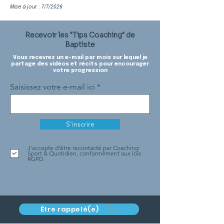
Mise à jour : 7/7/2026
Recevoir les "Tips Coaching" de
Baptiste
Vous recevrez un e-mail par mois sur lequel je
partage des vidéos et récits pour encourager
votre progression
Saisissez votre e-mail ici
S'inscrire
J'accepte d'être recontacté par Coaching
Sport & Quotidien, conformément aux lois
RGPD
Être rappelé(e)