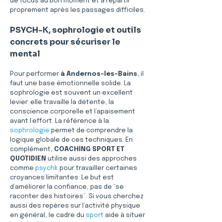
de focus au bon moment et à repartir 
proprement après les passages difficiles.
PSYCH-K, sophrologie et outils 
concrets pour sécuriser le 
mental
Pour performer 
à Andernos-les-Bains
, il 
faut une base émotionnelle solide. La 
sophrologie est souvent un excellent 
levier: elle travaille la détente, la 
conscience corporelle et l’apaisement 
avant l’effort. La référence à la 
sophrologie
 permet de comprendre la 
logique globale de ces techniques. En 
complément, 
COACHING SPORT ET 
QUOTIDIEN
 utilise aussi des approches 
comme 
psychk
 pour travailler certaines 
croyances limitantes. Le but est 
d’améliorer la confiance, pas de “se 
raconter des histoires”. Si vous cherchez 
aussi des repères sur l’activité physique 
en général, le cadre du 
sport
 aide à situer 