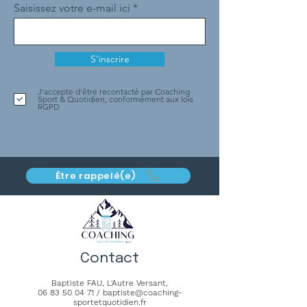
Saisissez votre e-mail ici
S'inscrire
J'accepte d'être recontacté par Coaching
Sport & Quotidien, conformément aux lois
RGPD
Être rappelé(e)
Contact
Baptiste FAU,
L'Autre Versant
,
06 83 50 04 71
/
baptiste@coaching-
sportetquotidien.fr