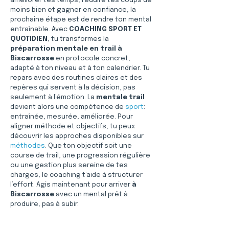
améliorer tes temps, réduire tes coups de 
moins bien et gagner en confiance, la 
prochaine étape est de rendre ton mental 
entraînable. Avec 
COACHING SPORT ET 
QUOTIDIEN
, tu transformes la 
préparation mentale en trail à 
Biscarrosse
 en protocole concret, 
adapté à ton niveau et à ton calendrier. Tu 
repars avec des routines claires et des 
repères qui servent à la décision, pas 
seulement à l’émotion. La 
mentale trail
devient alors une compétence de 
sport
: 
entraînée, mesurée, améliorée. Pour 
aligner méthode et objectifs, tu peux 
découvrir les approches disponibles sur 
méthodes
. Que ton objectif soit une 
course de trail, une progression régulière 
ou une gestion plus sereine de tes 
charges, le coaching t’aide à structurer 
l’effort. Agis maintenant pour arriver 
à 
Biscarrosse
 avec un mental prêt à 
produire, pas à subir.