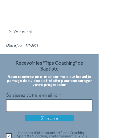
Voir aussi
Mise à jour : 7/7/2026
Recevoir les "Tips Coaching" de
Baptiste
Vous recevrez un e-mail par mois sur lequel je
partage des vidéos et récits pour encourager
votre progression
Saisissez votre e-mail ici
S'inscrire
J'accepte d'être recontacté par Coaching
Sport & Quotidien, conformément aux lois