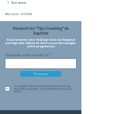
Voir aussi
Mise à jour : 6/7/2026
Recevoir les "Tips Coaching" de
Baptiste
Vous recevrez un e-mail par mois sur lequel je
partage des vidéos et récits pour encourager
votre progression
Saisissez votre e-mail ici
S'inscrire
J'accepte d'être recontacté par Coaching
Sport & Quotidien, conformément aux lois
RGPD