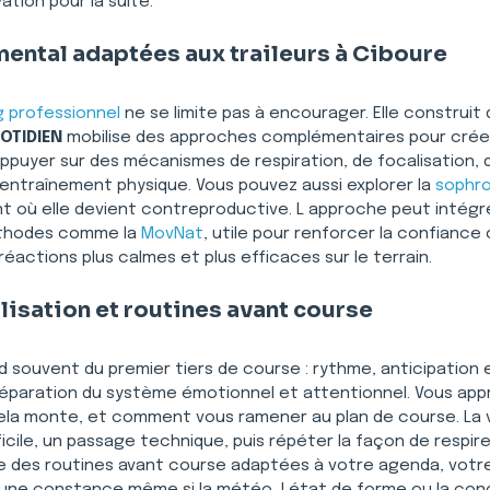
tion pour la suite.
ental adaptées aux traileurs à Ciboure
 professionnel
 ne se limite pas à encourager. Elle construit 
OTIDIEN
 mobilise des approches complémentaires pour créer 
 appuyer sur des mécanismes de respiration, de focalisation
l entraînement physique. Vous pouvez aussi explorer la 
sophro
 où elle devient contreproductive. L approche peut intégre
thodes comme la 
MovNat
, utile pour renforcer la confiance 
éactions plus calmes et plus efficaces sur le terrain.
lisation et routines avant course
 souvent du premier tiers de course : rythme, anticipation et
 préparation du système émotionnel et attentionnel. Vous app
ela monte, et comment vous ramener au plan de course. La vis
cile, un passage technique, puis répéter la façon de respirer 
e des routines avant course adaptées à votre agenda, votre 