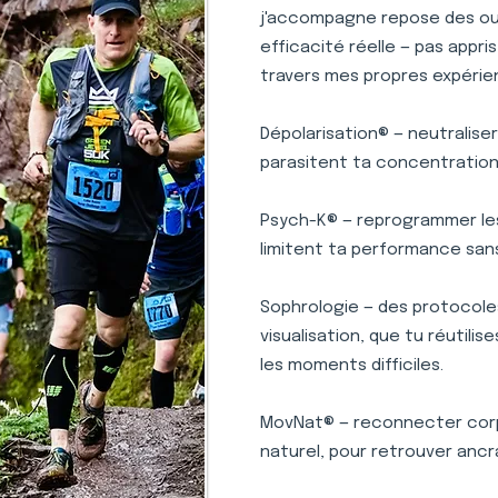
j'accompagne repose des outi
efficacité réelle — pas appr
travers mes propres expérie
Dépolarisation® — neutralise
parasitent ta concentration 
Psych-K® — reprogrammer le
limitent ta performance san
Sophrologie — des protocole
visualisation, que tu réutili
les moments difficiles.
MovNat® — reconnecter corp
naturel, pour retrouver ancr