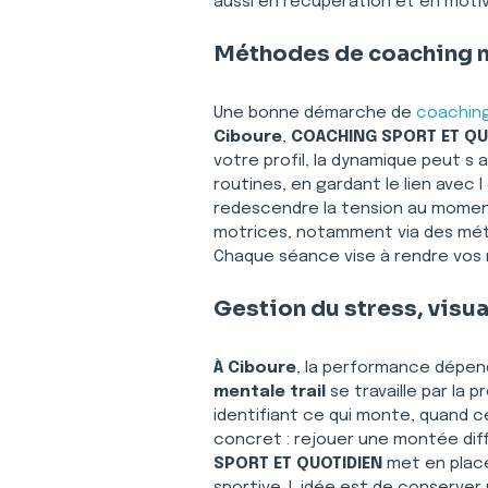
aussi en récupération et en motiva
Méthodes de coaching m
Une bonne démarche de 
coaching
Ciboure
, 
COACHING SPORT ET QU
votre profil, la dynamique peut s
routines, en gardant le lien avec 
redescendre la tension au moment
motrices, notamment via des mé
Chaque séance vise à rendre vos r
Gestion du stress, visua
À Ciboure
, la performance dépend
mentale trail
 se travaille par la
identifiant ce qui monte, quand c
concret : rejouer une montée diffi
SPORT ET QUOTIDIEN
 met en plac