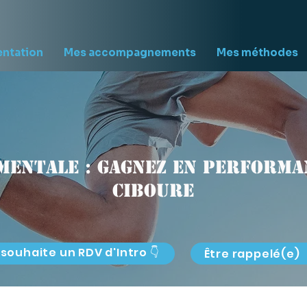
entation
Mes accompagnements
Mes méthodes
mentale : gagnez en performan
Ciboure
 souhaite un RDV d'Intro 👇
Être rappelé(e)