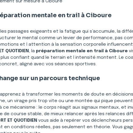
nement sur mesure à Ciboure
réparation mentale en trail à Ciboure
, les passages exigeants et la fatigue qui s’accumule, la diffé
ructurer le mental comme un levier de performance, pas comm
émotions et l attention à la sensation corporelle influencent
ET QUOTIDIEN
, la 
préparation mentale en trail à Ciboure
 v
t plus confiant quand le terrain et l intensité montent. Le co
oncret, aligné avec vos séances sportives.
 change sur un parcours technique
 apprenez à transformer les moments de doute en décisions u
e, un virage pris trop vite ou une montée qui pique peuvent
 ce mécanisme : le corps réagit aux signaux mentaux, et inve
 de course stable, de mieux relancer après les relances diff
RT ET QUOTIDIEN
 vous aide à repérer vos déclencheurs person
t en conditions réelles, pas seulement en théorie. Vous gag