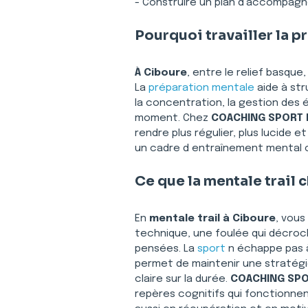
- Construire un plan d’accompag
Pourquoi travailler la p
À Ciboure
, entre le relief basque
La 
préparation mentale
 aide à st
la concentration, la gestion des 
moment. Chez 
COACHING SPORT 
rendre plus régulier, plus lucide e
un cadre d entraînement mental c
Ce que la mentale trail
En 
mentale trail
à Ciboure
, vous
technique, une foulée qui décroch
pensées. La 
sport
 n échappe pas à
permet de maintenir une stratégie
claire sur la durée. 
COACHING SPO
repères cognitifs qui fonctionnen