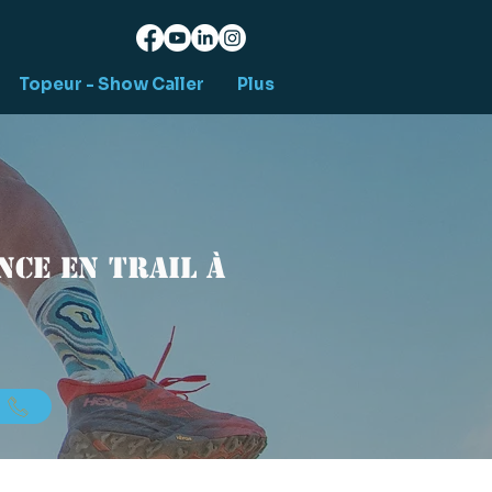
Topeur - Show Caller
Plus
ce en trail à