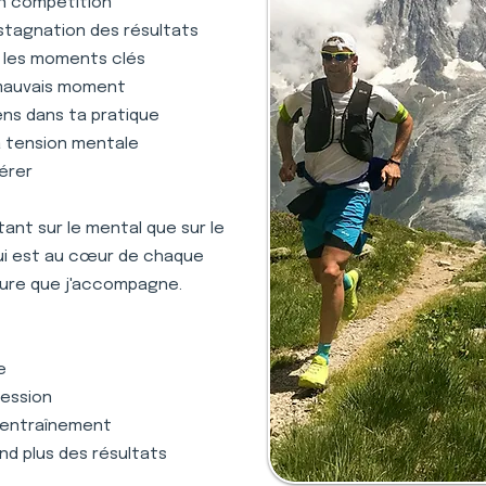
en compétition
stagnation des résultats
s les moments clés
 mauvais moment
ens dans ta pratique
la tension mentale
gérer
nt sur le mental que sur le
qui est au cœur de chaque
oure que j'accompagne.
e
ression
 l'entraînement
nd plus des résultats