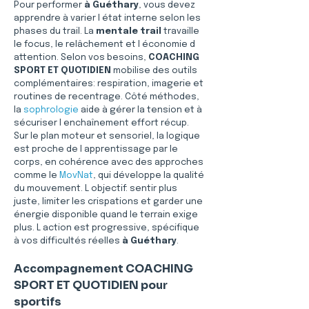
Pour performer 
à Guéthary
, vous devez 
apprendre à varier l état interne selon les 
phases du trail. La 
mentale trail
 travaille 
le focus, le relâchement et l économie d 
attention. Selon vos besoins, 
COACHING 
SPORT ET QUOTIDIEN
 mobilise des outils 
complémentaires: respiration, imagerie et 
routines de recentrage. Côté méthodes, 
la 
sophrologie
 aide à gérer la tension et à 
sécuriser l enchaînement effort récup. 
Sur le plan moteur et sensoriel, la logique 
est proche de l apprentissage par le 
corps, en cohérence avec des approches 
comme le 
MovNat
, qui développe la qualité 
du mouvement. L objectif: sentir plus 
juste, limiter les crispations et garder une 
énergie disponible quand le terrain exige 
plus. L action est progressive, spécifique 
à vos difficultés réelles 
à Guéthary
.
Accompagnement COACHING 
SPORT ET QUOTIDIEN pour 
sportifs