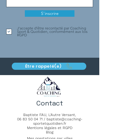
S'inscrire
J'accepte d'être recontacté par Coaching
Sport & Quotidien, conformément aux lois
RGPD
Être rappelé(e)
Contact
Baptiste FAU,
L'Autre Versant
,
06 83 50 04 71
/
baptiste@coaching-
sportetquotidien.fr
Mentions légales et RGPD
Blog
Mes prestations par villes