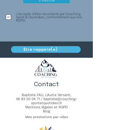
S'inscrire
J'accepte d'être recontacté par Coaching
Sport & Quotidien, conformément aux lois
RGPD
Être rappelé(e)
Contact
Baptiste FAU,
L'Autre Versant
,
06 83 50 04 71
/
baptiste@coaching-
sportetquotidien.fr
Mentions légales et RGPD
Blog
Mes prestations par villes