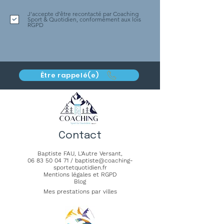
J'accepte d'être recontacté par Coaching
Sport & Quotidien, conformément aux lois
RGPD
Être rappelé(e)
Contact
Baptiste FAU,
L'Autre Versant
,
06 83 50 04 71
/
baptiste@coaching-
sportetquotidien.fr
Mentions légales et RGPD
Blog
Mes prestations par villes